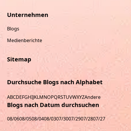
Unternehmen
Blogs
Medienberichte
Sitemap
Durchsuche Blogs nach Alphabet
A
B
C
D
E
F
G
H
I
J
K
L
M
N
O
P
Q
R
S
T
U
V
W
X
Y
Z
Andere
Blogs nach Datum durchsuchen
08/06
08/05
08/04
08/03
07/30
07/29
07/28
07/27