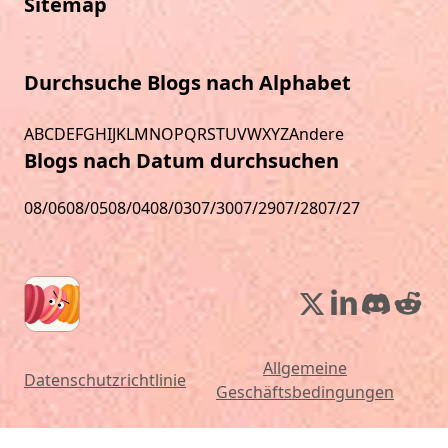
Sitemap
Durchsuche Blogs nach Alphabet
A
B
C
D
E
F
G
H
I
J
K
L
M
N
O
P
Q
R
S
T
U
V
W
X
Y
Z
Andere
Blogs nach Datum durchsuchen
08/06
08/05
08/04
08/03
07/30
07/29
07/28
07/27
Allgemeine
Datenschutzrichtlinie
Geschäftsbedingungen