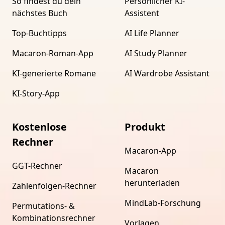
So findest du dein
Persönlicher KI-
nächstes Buch
Assistent
Top-Buchtipps
AI Life Planner
Macaron-Roman-App
AI Study Planner
KI-generierte Romane
AI Wardrobe Assistant
KI-Story-App
Kostenlose
Produkt
Rechner
Macaron-App
GGT-Rechner
Macaron
herunterladen
Zahlenfolgen-Rechner
MindLab-Forschung
Permutations- &
Kombinationsrechner
Vorlagen