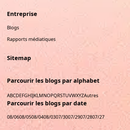
Entreprise
Blogs
Rapports médiatiques
Sitemap
Parcourir les blogs par alphabet
A
B
C
D
E
F
G
H
I
J
K
L
M
N
O
P
Q
R
S
T
U
V
W
X
Y
Z
Autres
Parcourir les blogs par date
08/06
08/05
08/04
08/03
07/30
07/29
07/28
07/27