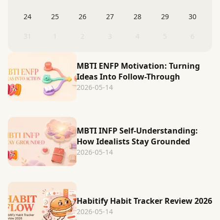
24
25
26
27
28
29
30
31
1
2
3
4
5
6
MBTI ENFP Motivation: Turning
Ideas Into Follow-Through
2026-05-14
MBTI INFP Self-Understanding:
How Idealists Stay Grounded
2026-05-14
Habitify Habit Tracker Review 2026
2026-05-14