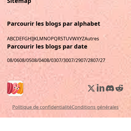
Sitemap
Parcourir les blogs par alphabet
A
B
C
D
E
F
G
H
I
J
K
L
M
N
O
P
Q
R
S
T
U
V
W
X
Y
Z
Autres
Parcourir les blogs par date
08/06
08/05
08/04
08/03
07/30
07/29
07/28
07/27
Politique de confidentialité
Conditions générales