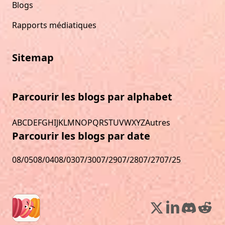
Blogs
Rapports médiatiques
Sitemap
Parcourir les blogs par alphabet
A
B
C
D
E
F
G
H
I
J
K
L
M
N
O
P
Q
R
S
T
U
V
W
X
Y
Z
Autres
Parcourir les blogs par date
08/05
08/04
08/03
07/30
07/29
07/28
07/27
07/25