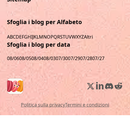
Sfoglia i blog per Alfabeto
A
B
C
D
E
F
G
H
I
J
K
L
M
N
O
P
Q
R
S
T
U
V
W
X
Y
Z
Altri
Sfoglia i blog per data
08/06
08/05
08/04
08/03
07/30
07/29
07/28
07/27
Politica sulla privacy
Termini e condizioni