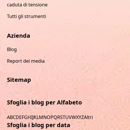
caduta di tensione
Tutti gli strumenti
Azienda
Blog
Report dei media
Sitemap
Sfoglia i blog per Alfabeto
A
B
C
D
E
F
G
H
I
J
K
L
M
N
O
P
Q
R
S
T
U
V
W
X
Y
Z
Altri
Sfoglia i blog per data