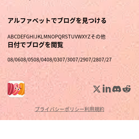
アルファベットでブログを見つける
A
B
C
D
E
F
G
H
I
J
K
L
M
N
O
P
Q
R
S
T
U
V
W
X
Y
Z
その他
日付でブログを閲覧
08/06
08/05
08/04
08/03
07/30
07/29
07/28
07/27
プライバシーポリシー
利用規約