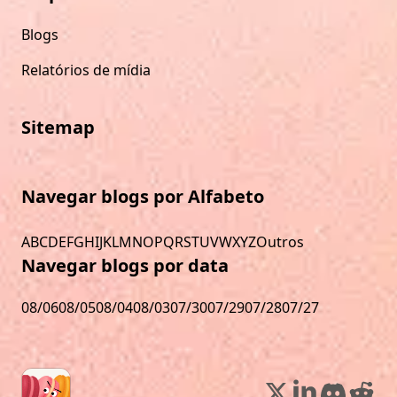
Blogs
Relatórios de mídia
Sitemap
Navegar blogs por Alfabeto
A
B
C
D
E
F
G
H
I
J
K
L
M
N
O
P
Q
R
S
T
U
V
W
X
Y
Z
Outros
Navegar blogs por data
08/06
08/05
08/04
08/03
07/30
07/29
07/28
07/27