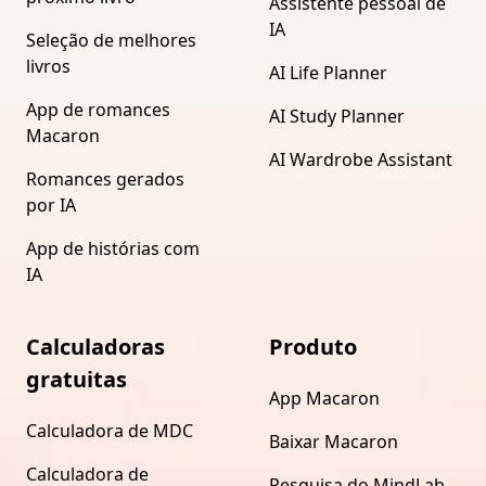
Assistente pessoal de
IA
Seleção de melhores
livros
AI Life Planner
App de romances
AI Study Planner
Macaron
AI Wardrobe Assistant
Romances gerados
por IA
App de histórias com
IA
Calculadoras
Produto
gratuitas
App Macaron
Calculadora de MDC
Baixar Macaron
Calculadora de
Pesquisa do MindLab