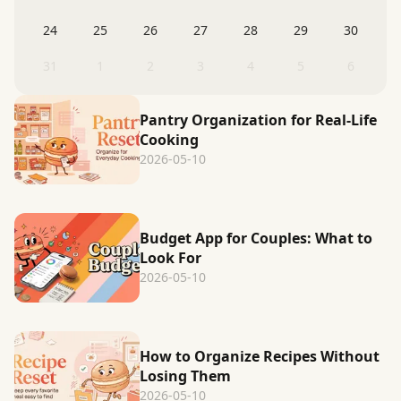
24
25
26
27
28
29
30
31
1
2
3
4
5
6
Pantry Organization for Real-Life
Cooking
2026-05-10
Budget App for Couples: What to
Look For
2026-05-10
How to Organize Recipes Without
Losing Them
2026-05-10