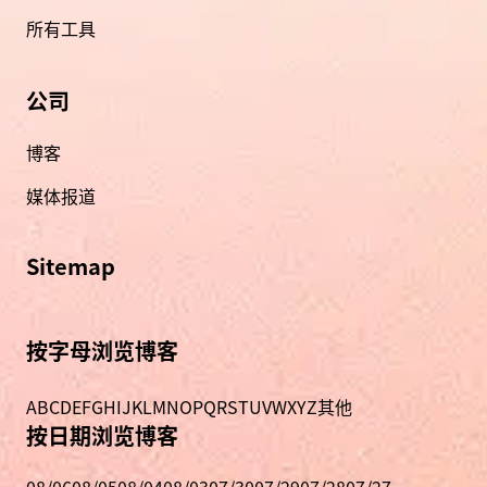
所有工具
公司
博客
媒体报道
Sitemap
按字母浏览博客
A
B
C
D
E
F
G
H
I
J
K
L
M
N
O
P
Q
R
S
T
U
V
W
X
Y
Z
其他
按日期浏览博客
08/06
08/05
08/04
08/03
07/30
07/29
07/28
07/27