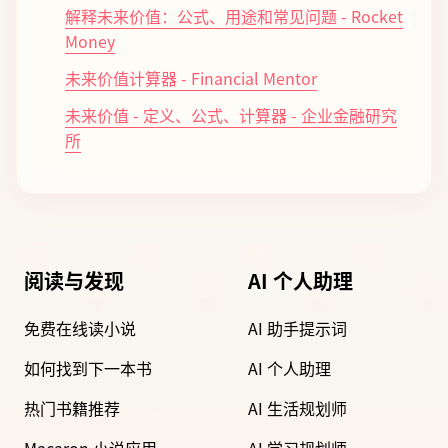
解释未来价值：公式、用途和常见问题 - Rocket
Money
未来价值计算器 - Financial Mentor
未来价值 - 定义、公式、计算器 - 企业金融研究
所
阅读与发现
AI 个人助理
免费在线读小说
AI 助手提示词
如何找到下一本书
AI 个人助理
热门书籍推荐
AI 生活规划师
Macaron 小说应用
AI 学习规划师