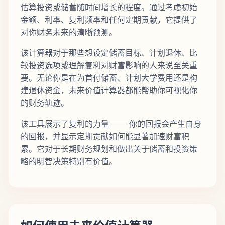
估算投资或储蓄随时间增长的程度。通过考虑初始
金额、利率、复利频率和任何定期贡献，它提供了
对你财务未来的清晰预测。
该计算器对于那些想设定储蓄目标、计划退休、比
较投资选项或理解复利对财富影响的人来说至关重
要。无论你是在为首付储蓄、计划大学费用还是构
建退休资金，未来价值计算器都能帮助你可视化你
的财务轨迹。
该工具展示了复利的力量 —— 你的回报会产生自身
的回报，并显示定期贡献如何能显著加速财富积
累。它对于长期财务规划和做出关于储蓄和投资策
略的明智决策特别有价值。