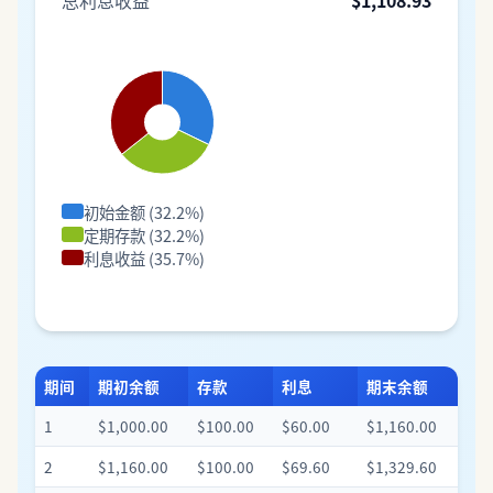
初始金额
(
32.2%
)
定期存款
(
32.2%
)
利息收益
(
35.7%
)
期间
期初余额
存款
利息
期末余额
1
$1,000.00
$100.00
$60.00
$1,160.00
2
$1,160.00
$100.00
$69.60
$1,329.60