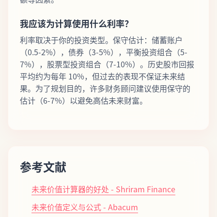
我应该为计算使用什么利率？
利率取决于你的投资类型。保守估计：储蓄账户
（0.5-2%），债券（3-5%），平衡投资组合（5-
7%），股票型投资组合（7-10%）。历史股市回报
平均约为每年 10%，但过去的表现不保证未来结
果。为了规划目的，许多财务顾问建议使用保守的
估计（6-7%）以避免高估未来财富。
参考文献
未来价值计算器的好处 - Shriram Finance
未来价值定义与公式 - Abacum