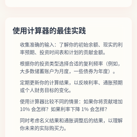
使用计算器的最佳实践
收集准确的输入：了解你的初始余额、现实的利
率预期、投资时间表和计划的贡献金额。
根据你的投资类型选择合适的复利频率（例如，
大多数储蓄账户为月度，一些债券为年度）。
定期更新你的计算结果，以反映利率、通胀预期
或个人财务目标的变化。
使用计算器比较不同的情景：如果你将贡献增加
10% 会怎样？如果利率下降 1% 会怎样？
同时考虑名义结果和通胀调整后的结果，以理解
你未来的实际购买力。