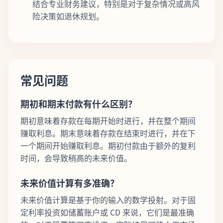
结合专业财务建议，特别是对于复杂情况或高风
险决策如退休规划。
常见问题
期初和期末付款有什么区别？
期初意味着存款在每期开始时进行，并在整个期间
赚取利息。期末意味着存款在结束时进行，并在下
一个期间开始赚取利息。期初付款由于额外的复利
时间，会导致稍高的未来价值。
未来价值计算有多准确？
未来价值计算是基于你的输入的数学投射。对于固
定利率投资如储蓄账户或 CD 来说，它们是最准确