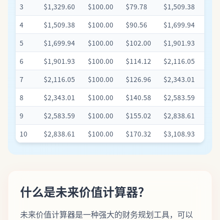
3
$1,329.60
$100.00
$79.78
$1,509.38
4
$1,509.38
$100.00
$90.56
$1,699.94
5
$1,699.94
$100.00
$102.00
$1,901.93
6
$1,901.93
$100.00
$114.12
$2,116.05
7
$2,116.05
$100.00
$126.96
$2,343.01
8
$2,343.01
$100.00
$140.58
$2,583.59
9
$2,583.59
$100.00
$155.02
$2,838.61
10
$2,838.61
$100.00
$170.32
$3,108.93
什么是未来价值计算器？
未来价值计算器是一种强大的财务规划工具，可以