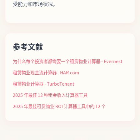
受能力和市场状况。
参考文献
为什么每个投资者都需要一个租赁物业计算器 - Evernest
租赁物业现金流计算器 - HAR.com
租赁物业计算器 - TurboTenant
2025 年最佳 12 种租金收入计算器工具
2025 年最佳租赁物业 ROI 计算器工具中的 12 个