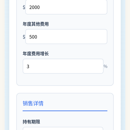
$
年度其他费用
$
年度费用增长
%
销售详情
持有期限