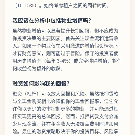
（10-15%）。始终考虑租户之间的周转时间。
我应该在分析中包括物业增值吗？
虽然物业增值可以显著提升长期回报，但不应成为
你投资决策的主要因素。首先关注现金流和运营收
入。如果一个物业仅在采用激进的增值假设情况下
才有财务意义，则可能过于冒险。保守的投资者使
用历史增值率（每年 3-4%）或完全排除增值，将任
何收益视为额外的收获。
融资如何影响我的回报？
融资（杠杆）可以放大回报和风险。虽然抵押贷款
与全现金购买相比会降低你的现金回报率，但它允
许你以更少的资本控制更多的物业，并可能通过杠
杆实现更高的总体回报。然而，抵押贷款支付会减
少月现金流，并在租金收入无法覆盖费用时增加风
险。最佳的融资策略取决于你的投资目标、风险承