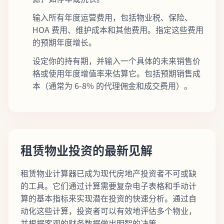
输入所有年度运营费用，包括物业税、保险、
HOA 费用、维护成本和其他费用。指定这些费用
的预期年度增长。
设定你的持有期，并输入一个具体的未来销售价
格或使用年度增值率来估算它。包括预期销售成
本（通常为 6-8% 的代理佣金和成交费用）。
租赁物业投资的最新见解
租赁物业计算器已成为现代房地产投资者不可或缺
的工具。它们通过计算需要复杂电子表格和手动计
算的基本指标来实现潜在投资的快速分析。通过自
动化这些计算，投资者可以有效地评估多个物业，
并根据客观的财务数据做出明智的决策。