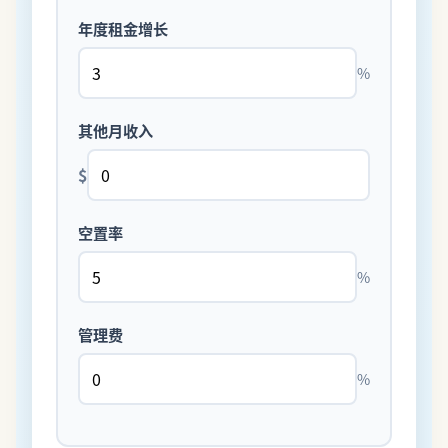
年度租金增长
%
其他月收入
$
空置率
%
管理费
%