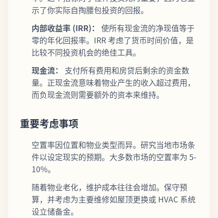
示了你实际自掏腰包投资的回报。
内部收益率 (IRR)：
使所有现金流的净现值等于
零的年化回报率。IRR 考虑了货币时间价值，是
比较不同投资机会的绝佳工具。
现金流：
支付所有费用和房贷后剩余的资金数
量。正现金流意味着物业产生的收入超过费用，
而负现金流则需要额外的资本来维持。
重要考虑事项
空置率因位置和物业类型而异。研究当地市场条
件以设定现实的预期。大多数市场的空置率为 5-
10%。
随着物业老化，维护成本往往会增加。保守预
算，并考虑为主要维修如屋顶更换或 HVAC 系统
设立储备金。