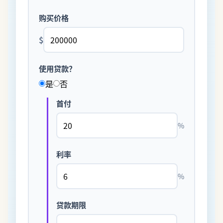
购买价格
$
使用贷款？
是
否
首付
%
利率
%
贷款期限