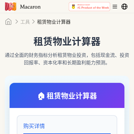
首页
工具
租赁物业计算器
租赁物业计算器
通过全面的财务指标分析租赁物业投资，包括现金流、投资
回报率、资本化率和长期盈利能力预测。
🏠 租赁物业计算器
购买详情