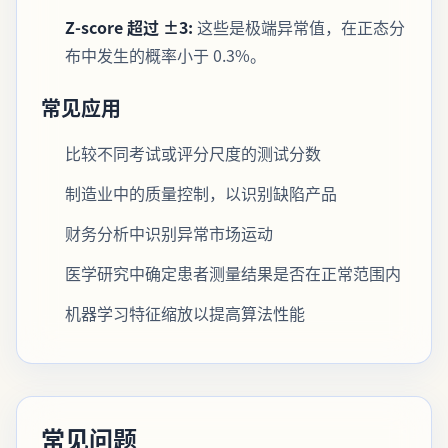
Z-score 超过 ±3:
这些是极端异常值，在正态分
布中发生的概率小于 0.3%。
常见应用
比较不同考试或评分尺度的测试分数
制造业中的质量控制，以识别缺陷产品
财务分析中识别异常市场运动
医学研究中确定患者测量结果是否在正常范围内
机器学习特征缩放以提高算法性能
常见问题