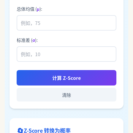
总体均值
(
):
μ
标准差
(
):
σ
计算 Z-Score
清除
🔄
Z-Score 转换为概率