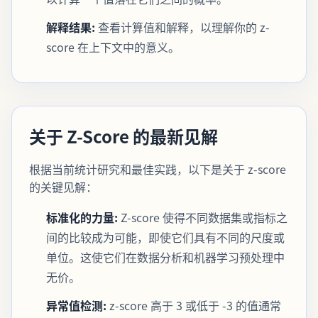
解释结果:
查看计算值和解释，以理解你的 z-
score 在上下文中的意义。
关于 Z-Score 的最新见解
根据当前统计研究和最佳实践，以下是关于 z-score
的关键见解：
标准化的力量:
Z-score 使得不同数据集或指标之
间的比较成为可能，即使它们具有不同的尺度或
单位。这使它们在数据分析和机器学习预处理中
无价。
异常值检测:
z-score 高于 3 或低于 -3 的值通常