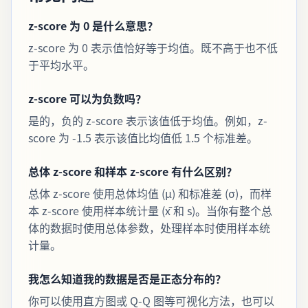
z-score 为 0 是什么意思？
z-score 为 0 表示值恰好等于均值。既不高于也不低
于平均水平。
z-score 可以为负数吗？
是的，负的 z-score 表示该值低于均值。例如，z-
score 为 -1.5 表示该值比均值低 1.5 个标准差。
总体 z-score 和样本 z-score 有什么区别？
总体 z-score 使用总体均值 (μ) 和标准差 (σ)，而样
本 z-score 使用样本统计量 (x̄ 和 s)。当你有整个总
体的数据时使用总体参数，处理样本时使用样本统
计量。
我怎么知道我的数据是否是正态分布的？
你可以使用直方图或 Q-Q 图等可视化方法，也可以