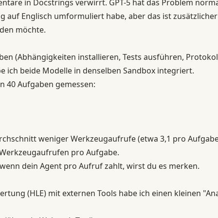
are in Docstrings verwirrt. GPT-5 hat das Problem normal
dig auf Englisch umformuliert habe, aber das ist zusätzlich
den möchte.
en (Abhängigkeiten installieren, Tests ausführen, Protokoll
 ich beide Modelle in denselben Sandbox integriert.
 in 40 Aufgaben gemessen:
chschnitt weniger Werkzeugaufrufe (etwa 3,1 pro Aufgabe
8 Werkzeugaufrufen pro Aufgabe.
 wenn dein Agent pro Aufruf zahlt, wirst du es merken.
rtung (HLE) mit externen Tools habe ich einen kleinen "A