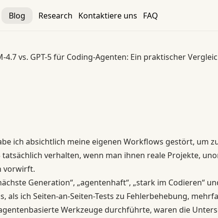
Blog
Research
Kontaktiere uns
FAQ
-4.7 vs. GPT-5 für Coding-Agenten: Ein praktischer Verglei
ding-Agenten: Ein praktischer Vergleich
be ich absichtlich meine eigenen Workflows gestört, um zu
5 tatsächlich verhalten, wenn man ihnen reale Projekte, un
 vorwirft.
nächste Generation“, „
agentenhaft
“, „stark im Codieren“ und
is, als ich Seiten-an-Seiten-Tests zu Fehlerbehebung, mehrf
agentenbasierte Werkzeuge durchführte, waren die Unter