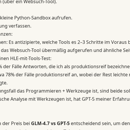
(über ein Websuch-Tool).
 kleine Python-Sandbox aufrufen.
ung verfassen.
änzen:
en: Es antizipierte, welche Tools es 2–3 Schritte im Voraus
h das Websuch-Tool übermäßig aufgerufen und ähnliche Sei
inen HLE-mit-Tools-Test:
% der Fälle Antworten, die ich als produktionsreif bezeichn
twa 78% der Fälle produktionsreif an, wobei der Rest leichte
gte.
sfall das Programmieren + Werkzeuge ist, sind beide sol
sche Analyse mit Werkzeugen ist, hat GPT-5 meiner Erfah
n der Preis bei
GLM-4.7 vs GPT-5
entscheidend sein, um den