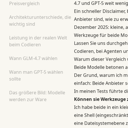
4.7 und GPT-5 weit wenig
Preisvergleich
Ein schneller Disclaimer,
Architekturunterschiede, die
Anbieter sind, wie zu erw
wichtig sind
Dezember 2025: kleine, 
Werkzeuge für beide Mode
Leistung in der realen Welt
Lassen Sie uns durchgeh
beim Codieren
Codieren, bei Agenten u
Wann GLM-4.7 wählen
Warum dieser Vergleich w
Beide Modelle betonen a
Wann man GPT-5 wählen
Der Grund, warum ich m
sollte
einfach: Beide Anbieter 
In meinen Tests führte d
Das größere Bild: Modelle
Können sie Werkzeuge z
werden zur Ware
Ich habe beide in ein kle
eine Shell (eingeschränk
eine Dateisystemebene z