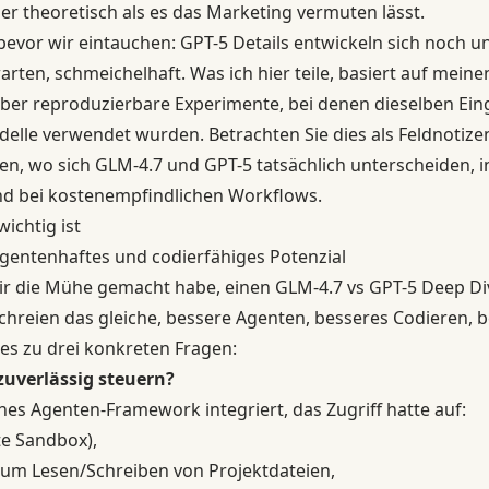
er theoretisch als es das Marketing vermuten lässt.
 bevor wir eintauchen:
GPT-5
Details entwickeln sich noch 
arten, schmeichelhaft. Was ich hier teile, basiert auf mein
aber reproduzierbare Experimente, bei denen dieselben Ei
lle verwendet wurden. Betrachten Sie dies als Feldnotizen
en, wo sich
GLM-4.7
und GPT-5 tatsächlich unterscheiden, 
nd bei kostenempfindlichen Workflows.
ichtig ist
gentenhaftes und codierfähiges Potenzial
ir die Mühe gemacht habe, einen
GLM-4.7 vs GPT-5
Deep Div
schreien das gleiche, bessere Agenten, besseres Codieren, 
ies zu drei konkreten Fragen:
uverlässig steuern?
ines
Agenten-Framework
integriert, das Zugriff hatte auf:
te Sandbox),
um Lesen/Schreiben von Projektdateien,