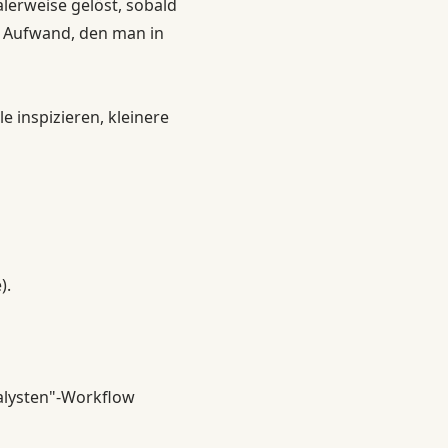
erweise gelöst, sobald
er Aufwand, den man in
e inspizieren, kleinere
).
nalysten"-Workflow