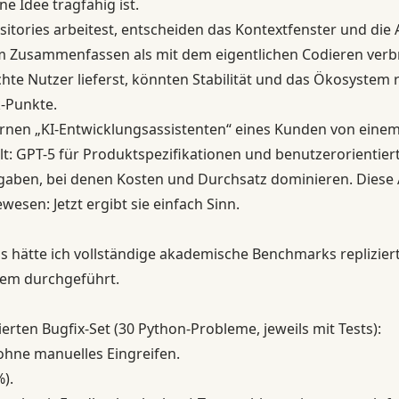
e Idee tragfähig ist.
itories arbeitest, entscheiden das Kontextfenster und die
m Zusammenfassen als mit dem eigentlichen Codieren verbr
te Nutzer lieferst, könnten Stabilität und das Ökosystem
k-Punkte.
ernen „KI-Entwicklungsassistenten“ eines Kunden von einem
t: GPT-5 für Produktspezifikationen und benutzerorientiert
aben, bei denen Kosten und Durchsatz dominieren. Diese 
esen: Jetzt ergibt sie einfach Sinn.
ls hätte ich vollständige akademische Benchmarks repliziert
dem durchgeführt.
zierten Bugfix-Set (30 Python-Probleme, jeweils mit Tests):
 ohne manuelles Eingreifen.
%).