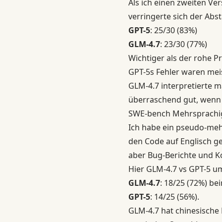
Als ich einen zweiten Ver
verringerte sich der Abs
GPT-5
: 25/30 (83%)
GLM-4.7
: 23/30 (77%)
Wichtiger als der rohe Pr
GPT-5s Fehler waren meis
GLM-4.7 interpretierte 
überraschend gut, wenn e
SWE-bench Mehrsprachi
Ich habe ein pseudo-me
den Code auf Englisch g
aber Bug-Berichte und K
Hier GLM-4.7 vs GPT-5 u
GLM-4.7
: 18/25 (72%) be
GPT-5
: 14/25 (56%).
GLM-4.7
hat chinesische