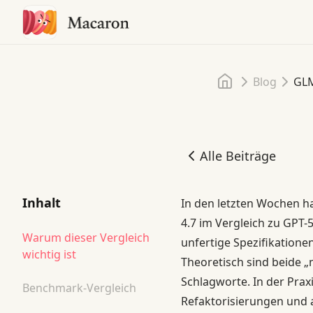
Startseite
Blog
GLM
Alle Beiträge
GLM-4.7 vs. GPT-5 für Co
Inhalt
In den letzten Wochen ha
4.7 im Vergleich zu GPT-
Warum dieser Vergleich
unfertige Spezifikationen
wichtig ist
Theoretisch sind beide „
Schlagworte. In der Prax
Benchmark-Vergleich
Refaktorisierungen und 