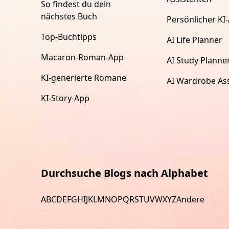
So findest du dein
nächstes Buch
Persönlicher KI-
Top-Buchtipps
AI Life Planner
Macaron-Roman-App
AI Study Planne
KI-generierte Romane
AI Wardrobe Ass
KI-Story-App
Durchsuche Blogs nach Alphabet
A
B
C
D
E
F
G
H
I
J
K
L
M
N
O
P
Q
R
S
T
U
V
W
X
Y
Z
Andere