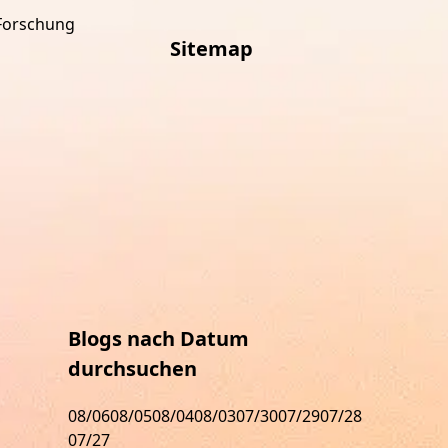
Forschung
Sitemap
Blogs nach Datum
durchsuchen
08/06
08/05
08/04
08/03
07/30
07/29
07/28
07/27