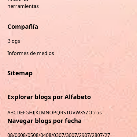
herramientas
Compañía
Blogs
Informes de medios
Sitemap
Explorar blogs por Alfabeto
A
B
C
D
E
F
G
H
I
J
K
L
M
N
O
P
Q
R
S
T
U
V
W
X
Y
Z
Otros
Navegar blogs por fecha
08/06
08/05
08/04
08/03
07/30
07/29
07/28
07/27