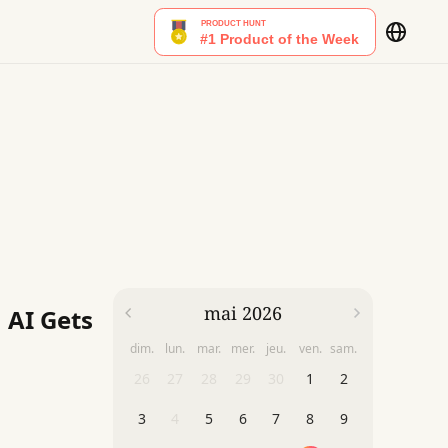
mai 2026
 AI Gets
dim.
lun.
mar.
mer.
jeu.
ven.
sam.
26
27
28
29
30
1
2
3
4
5
6
7
8
9