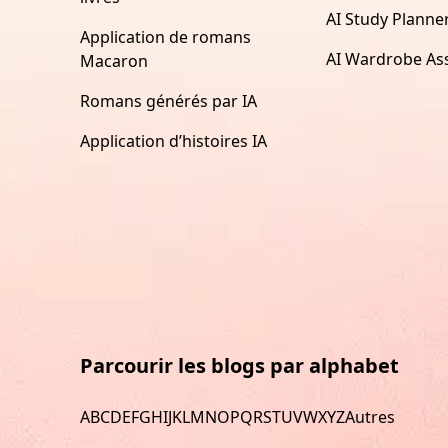
AI Study Planne
Application de romans
AI Wardrobe Ass
Macaron
Romans générés par IA
Application d’histoires IA
Parcourir les blogs par alphabet
A
B
C
D
E
F
G
H
I
J
K
L
M
N
O
P
Q
R
S
T
U
V
W
X
Y
Z
Autres