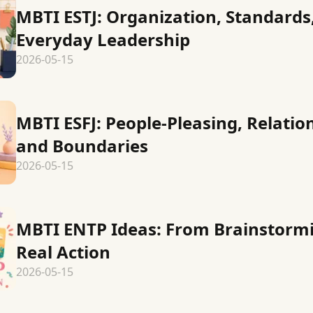
MBTI ESTJ: Organization, Standards
Everyday Leadership
2026-05-15
MBTI ESFJ: People-Pleasing, Relatio
and Boundaries
2026-05-15
MBTI ENTP Ideas: From Brainstormi
Real Action
2026-05-15