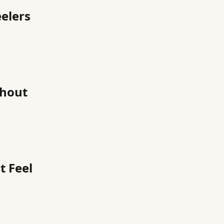
elers
thout
t Feel