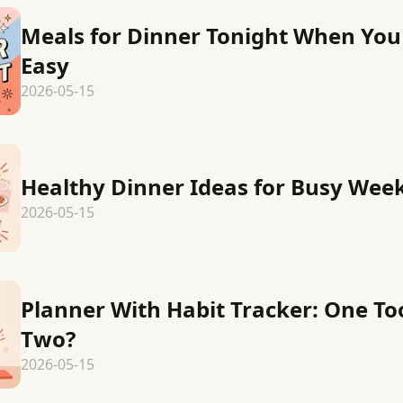
Meals for Dinner Tonight When Yo
Easy
2026-05-15
Healthy Dinner Ideas for Busy Wee
2026-05-15
Planner With Habit Tracker: One Too
Two?
2026-05-15