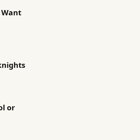
u Want
knights
l or