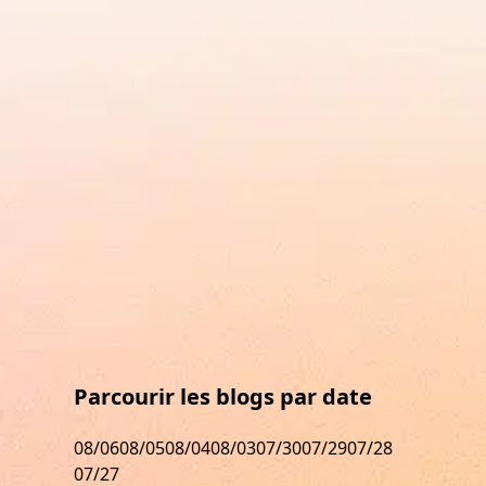
Parcourir les blogs par date
08/06
08/05
08/04
08/03
07/30
07/29
07/28
07/27