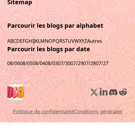
Sitemap
Parcourir les blogs par alphabet
A
B
C
D
E
F
G
H
I
J
K
L
M
N
O
P
Q
R
S
T
U
V
W
X
Y
Z
Autres
Parcourir les blogs par date
08/06
08/05
08/04
08/03
07/30
07/29
07/28
07/27
Politique de confidentialité
Conditions générales