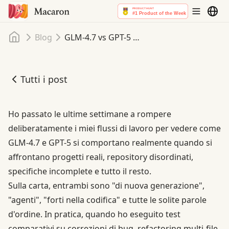
Home
Blog
GLM-4.7 vs GPT-5 per agenti di codifica: Un confronto pratico
Tutti i post
GLM-4.7 vs GPT-5 per agenti di codifica: Un confronto pra
Ho passato le ultime settimane a rompere
deliberatamente i miei flussi di lavoro per vedere come
GLM-4.7 e GPT-5 si comportano realmente quando si
affrontano progetti reali, repository disordinati,
specifiche incomplete e tutto il resto.
Sulla carta, entrambi sono "di nuova generazione",
"
agenti
", "forti nella codifica" e tutte le solite parole
d'ordine. In pratica, quando ho eseguito test
comparativi su correzioni di bug, refactoring multi-file