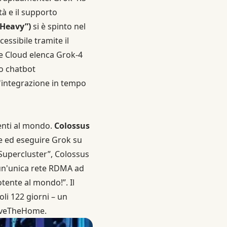
à e il supporto
“Heavy”)
si è spinto nel
essibile tramite il
le Cloud elenca Grok-4
lo chatbot
 l'integrazione in tempo
tenti al mondo.
Colossus
re ed eseguire Grok su
Supercluster”, Colossus
un'unica rete RDMA ad
tente al mondo!”. Il
li 122 giorni – un
ServeTheHome.