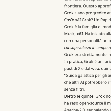
frontiera. Questo approf
Grok siano progredite at
Cos'è xAI Grok? Un Rapid
Grok è la famiglia di model
Musk,
xAI
. Ha iniziato a
con una personalità un po
consapevolezza in tempo r
Grok era strettamente int
In pratica, Grok è un ibri
post di X e dal web, quind
“Guida galattica per gli 
che altri AI potrebbero ri
senza filtri.
Dietro le quinte, Grok n
ha reso open-source il 
Apache-2.0, segnalando u