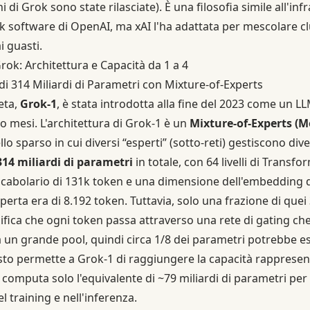
ni di Grok sono state rilasciate). È una filosofia simile all'in
ck software di OpenAI, ma xAI l'ha adattata per mescolare c
i guasti.
ok: Architettura e Capacità da 1 a 4
i 314 Miliardi di Parametri con Mixture-of-Experts
eta,
Grok-1
, è stata introdotta alla fine del 2023 come un L
ro mesi. L'architettura di Grok-1 è un
Mixture-of-Experts (M
 sparso in cui diversi “esperti” (sotto-reti) gestiscono diver
314 miliardi di parametri
in totale, con 64 livelli di Transfo
ocabolario di 131k token e una dimensione dell'embedding di 
perta era di 8.192 token. Tuttavia, solo una frazione di quei 
ifica che ogni token passa attraverso una rete di gating ch
 un grande pool, quindi circa 1/8 dei parametri potrebbe es
sto permette a Grok-1 di raggiungere la capacità rappresen
 computa solo l'equivalente di ~79 miliardi di parametri pe
l training e nell'inferenza.