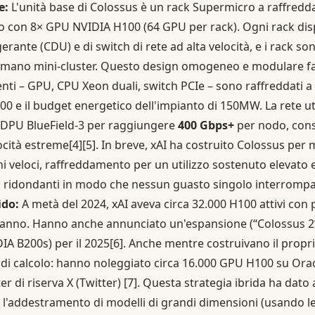
e:
L'unità base di Colossus è un rack Supermicro a raffred
o con 8× GPU NVIDIA H100 (64 GPU per rack). Ogni rack dis
gerante (CDU) e di switch di rete ad alta velocità, e i rack s
mano mini-cluster. Questo design omogeneo e modulare facili
nti – GPU, CPU Xeon duali, switch PCIe – sono raffreddati a 
100 e il budget energetico dell'impianto di 150MW. La rete uti
 DPU BlueField-3 per raggiungere
400 Gbps+
per nodo, cons
ocità estreme
[4]
[5]
. In breve, xAI ha costruito Colossus per m
ni veloci, raffreddamento per un utilizzo sostenuto elevato 
ridondanti in modo che nessun guasto singolo interrompa
ido:
A metà del 2024, xAI aveva circa 32.000 H100 attivi con
ll'anno. Hanno anche annunciato un'espansione (“Colossus 2
A B200s) per il 2025
[6]
. Anche mentre costruivano il propri
e di calcolo: hanno noleggiato circa 16.000 GPU H100 su Ora
er di riserva X (Twitter)
[7]
. Questa strategia ibrida ha dato a 
l'addestramento di modelli di grandi dimensioni (usando le