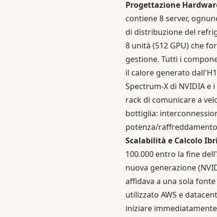
Progettazione Hardwar
contiene 8 server, ognun
di distribuzione del refri
8 unità (512 GPU) che for
gestione. Tutti i compone
il calore generato dall'H
Spectrum-X di NVIDIA e i
rack di comunicare a vel
bottiglia: interconnessio
potenza/raffreddamento 
Scalabilità e Calcolo Ibr
100.000 entro la fine de
nuova generazione (NVIDI
affidava a una sola font
utilizzato AWS e datacent
iniziare immediatamente 