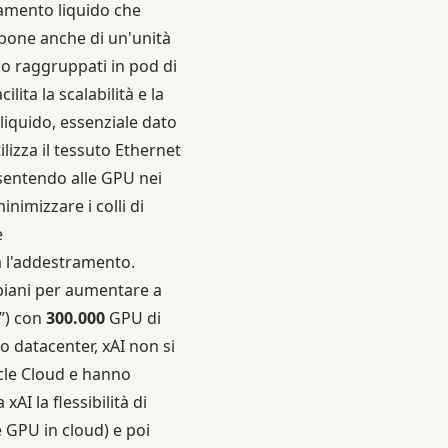
damento liquido che
pone anche di un'unità
ono raggruppati in pod di
ta la scalabilità e la
liquido, essenziale dato
lizza il tessuto Ethernet
entendo alle GPU nei
inimizzare i colli di
e
 l'addestramento.
 piani per aumentare a
”) con
300.000
GPU di
o datacenter, xAI non si
cle Cloud e hanno
xAI la flessibilità di
 GPU in cloud) e poi