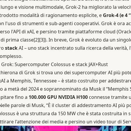
ungo e visione multimodale, Grok-2 ha migliorato la velocit
ntrodotto modalità di ragionamento esplicite, e
Grok-4 (e 4 
on l'uso di strumenti e sub-agenti cooperativi. Grok è ora acc
erso l'API di xAI, e persino tramite piattaforme cloud (Orac
di prima classe
[2]
[3]
). In breve, Grok è evoluto da un singo
ero
stack
AI – uno stack incentrato sulla ricerca della verità,
complesso.
di Grok: Supercomputer Colossus e stack JAX+Rust
acchierona di Grok si trova uno dei supercomputer AI più po
 xAI a Memphis, Tennessee – è stato costruito per addestra
to a metà del 2024 e soprannominato da Musk il “Memphis 
pitare fino a
100.000 GPU NVIDIA H100
connesse tramite 
Nelle parole di Musk, “È il cluster di addestramento AI più po
lossus è una struttura da 150 MW che è stata costruita in so
attirare l'attenzione dei media e persino un video tour di 