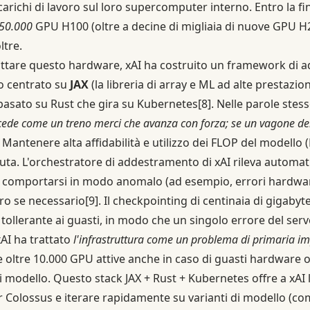
richi di lavoro sul loro supercomputer interno. Entro la fine
50.000
GPU H100 (oltre a decine di migliaia di nuove GPU H2
ltre.
ttare questo hardware, xAI ha costruito un framework di
to centrato su
JAX
(la libreria di array e ML ad alte prestazio
 basato su Rust che gira su Kubernetes
[8]
. Nelle parole stess
de come un treno merci che avanza con forza; se un vagone derag
Mantenere alta affidabilità e utilizzo dei FLOP del modello 
luta. L'orchestratore di addestramento di xAI rileva automa
 a comportarsi in modo anomalo (ad esempio, errori hardwar
oro se necessario
[9]
. Il checkpointing di centinaia di gigabyt
tollerante ai guasti, in modo che un singolo errore del serve
AI ha trattato
l'infrastruttura come un problema di primaria i
oltre 10.000 GPU attive anche in caso di guasti hardware 
 modello. Questo stack JAX + Rust + Kubernetes offre a xAI la
ter Colossus e iterare rapidamente su varianti di modello (c