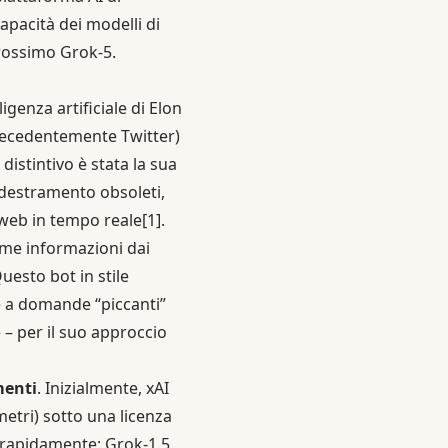
pacità dei modelli di
prossimo Grok-5.
igenza artificiale di Elon
precedentemente Twitter)
istintivo è stata la sua
ddestramento obsoleti,
l web in tempo reale
[1]
.
time informazioni dai
Questo bot in stile
he a domande “piccanti”
e – per il suo approccio
menti
. Inizialmente, xAI
metri) sotto una licenza
o rapidamente: Grok-1.5