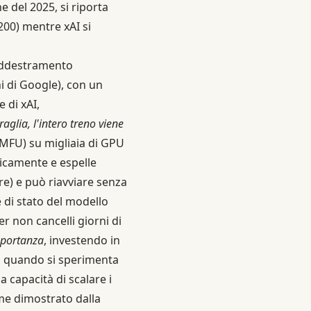
 del 2025, si riporta
00) mentre xAI si
 addestramento
ni di Google), con un
e di xAI,
lia, l'intero treno viene
(MFU) su migliaia di GPU
ticamente e espelle
e) e può riavviare senza
e di stato del modello
r non cancelli giorni di
mportanza
, investendo in
o quando si sperimenta
 capacità di scalare i
ome dimostrato dalla