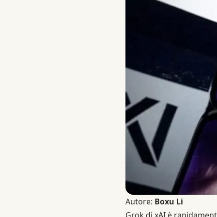
Autore:
Boxu Li
Grok di xAI è rapidament