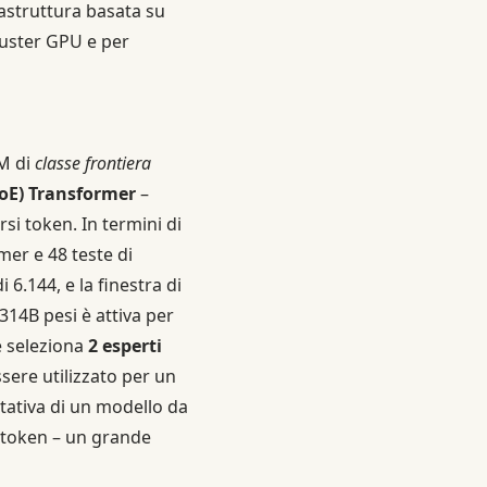
frastruttura basata su
luster GPU e per
LM di
classe frontiera
oE) Transformer
–
si token. In termini di
rmer e 48 teste di
6.144, e la finestra di
314B pesi è attiva per
e seleziona
2 esperti
sere utilizzato per un
tativa di un modello da
r token – un grande