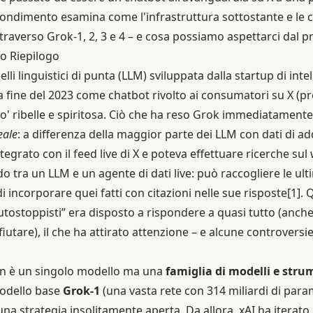
ondimento esamina come l'infrastruttura sottostante e le ca
traverso Grok-1, 2, 3 e 4 – e cosa possiamo aspettarci dal 
o Riepilogo
li linguistici di punta (LLM) sviluppata dalla startup di intell
lla fine del 2023 come chatbot rivolto ai consumatori su X (
' ribelle e spiritosa. Ciò che ha reso Grok immediatamente d
eale
: a differenza della maggior parte dei LLM con dati di a
egrato con il feed live di X e poteva effettuare ricerche su
do tra un LLM e un agente di dati live: può raccogliere le ul
i incorporare quei fatti con citazioni nelle sue risposte
[1]
. 
autostoppisti” era disposto a rispondere a quasi tutto (anc
fiutare), il che ha attirato attenzione – e alcune controversi
on è un singolo modello ma una
famiglia di modelli e stru
modello base
Grok-1
(una vasta rete con 314 miliardi di para
na strategia insolitamente aperta. Da allora, xAI ha iterat