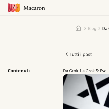
Home
Blog
Da 
Tutti i post
Da Grok 1 a Grok 5: l'evo
Contenuti
Da Grok 1 a Grok 5: Evolu