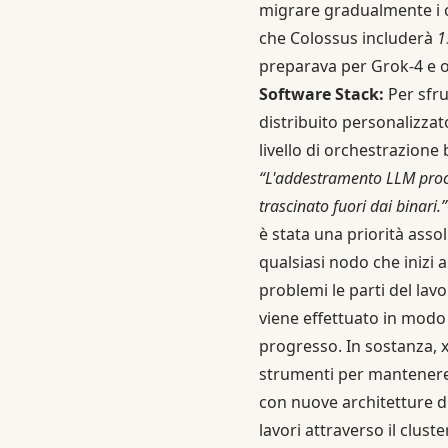
migrare gradualmente i ca
che Colossus includerà
1
preparava per Grok-4 e o
Software Stack:
Per sfru
distribuito personalizza
livello di orchestrazione
“L'addestramento LLM proce
trascinato fuori dai binari.”
è stata una priorità asso
qualsiasi nodo che inizi
problemi le parti del lav
viene effettuato in modo 
progresso. In sostanza, x
strumenti per mantenere 
con nuove architetture di
lavori attraverso il clus