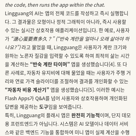
the code, then runs the app within the chat.
Lingguang의 AI는 앱의 전체 코드를 작성하고 즉시 실행합니
다. 그 결과물은 모형이나 정적 그래픽이 아니라, 즉시 사용할
수 있는 실시간 상호작용 애플리케이션입니다. 한 예로, 사용자
가
“溏心蛋要煮多久？” (“반숙 계란을 얼마나 오래 삶아야 하
나요?”)
라고 물었을 때, Lingguang은 사용자가 계란 크기와
원하는 노른자 질감을 입력할 수 있도록 하여 최적의 삶는 시간
을 계산하는
“반숙 계란 타이머”
앱을 생성했습니다
[4]
. 또 다
른 사례로, 자동차 유지비에 대해 물었을 때는 사용자가 주행 거
리와 연료 가격 슬라이더를 조절하여 결과를 개인화할 수 있는
“자동차 비용 계산기”
앱을 생성했습니다
[5]
. 이러한 예시는
Flash Apps가 Q&A를 넘어 사용자와 상호작용하며 개인화된
답변을 제공하는
도구
임을 보여줍니다.
특히, Lingguang의 플래시 앱은
완전히 기능적
이며, 단지 데모
용 프런트엔드가 아닙니다. 시스템은 AI 모델이나 데이터 서비
스와 같은 백엔드 기능을 통합하여 미니 앱이 실제 계산을 수행