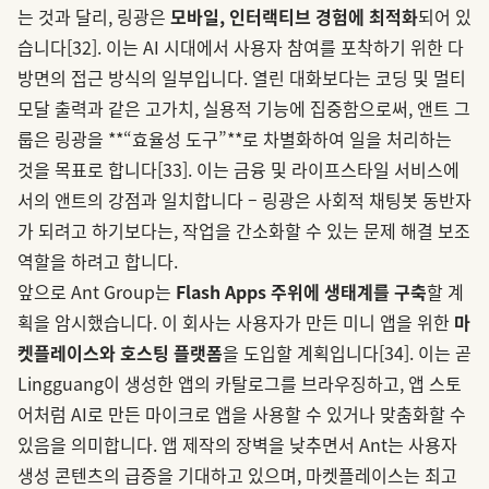
는 것과 달리, 링광은
모바일, 인터랙티브 경험에 최적화
되어 있
습니다
[32]
. 이는 AI 시대에서 사용자 참여를 포착하기 위한 다
방면의 접근 방식의 일부입니다. 열린 대화보다는 코딩 및 멀티
모달 출력과 같은 고가치, 실용적 기능에 집중함으로써, 앤트 그
룹은 링광을 **“효율성 도구”**로 차별화하여 일을 처리하는
것을 목표로 합니다
[33]
. 이는 금융 및 라이프스타일 서비스에
서의 앤트의 강점과 일치합니다 – 링광은 사회적 채팅봇 동반자
가 되려고 하기보다는, 작업을 간소화할 수 있는 문제 해결 보조
역할을 하려고 합니다.
앞으로 Ant Group는
Flash Apps 주위에 생태계를 구축
할 계
획을 암시했습니다. 이 회사는 사용자가 만든 미니 앱을 위한
마
켓플레이스와 호스팅 플랫폼
을 도입할 계획입니다
[34]
. 이는 곧
Lingguang이 생성한 앱의 카탈로그를 브라우징하고, 앱 스토
어처럼 AI로 만든 마이크로 앱을 사용할 수 있거나 맞춤화할 수
있음을 의미합니다. 앱 제작의 장벽을 낮추면서 Ant는 사용자
생성 콘텐츠의 급증을 기대하고 있으며, 마켓플레이스는 최고