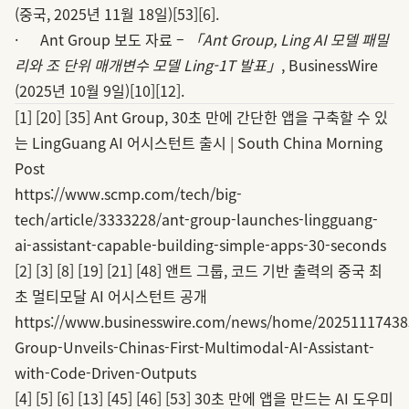
(중국, 2025년 11월 18일)
[53]
[6]
.
· Ant Group 보도 자료 –
「Ant Group, Ling AI 모델 패밀
리와 조 단위 매개변수 모델 Ling-1T 발표」
, BusinessWire
(2025년 10월 9일)
[10]
[12]
.
[1]
[20]
[35]
Ant Group, 30초 만에 간단한 앱을 구축할 수 있
는 LingGuang AI 어시스턴트 출시 | South China Morning
Post
https://www.scmp.com/tech/big-
tech/article/3333228/ant-group-launches-lingguang-
ai-assistant-capable-building-simple-apps-30-seconds
[2]
[3]
[8]
[19]
[21]
[48]
앤트 그룹, 코드 기반 출력의 중국 최
초 멀티모달 AI 어시스턴트 공개
https://www.businesswire.com/news/home/20251117438
Group-Unveils-Chinas-First-Multimodal-AI-Assistant-
with-Code-Driven-Outputs
[4]
[5]
[6]
[13]
[45]
[46]
[53]
30초 만에 앱을 만드는 AI 도우미