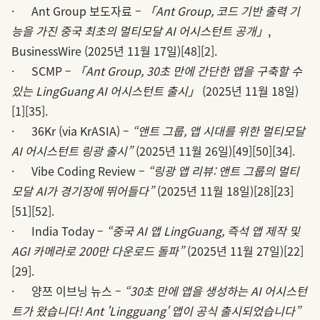
· Ant Group 보도자료 –
「Ant Group, 코드 기반 출력 기
능을 가진 중국 최초의 멀티모달 AI 어시스턴트 공개」
,
BusinessWire (2025년 11월 17일)
[48]
[2]
.
· SCMP –
「Ant Group, 30초 만에 간단한 앱을 구축할 수
있는 LingGuang AI 어시스턴트 출시」
(2025년 11월 18일)
[1]
[35]
.
· 36Kr (via KrASIA) –
“앤트 그룹, 앱 시대를 위한 멀티모달
AI 어시스턴트 링광 출시”
(2025년 11월 26일)
[49]
[50]
[34]
.
· Vibe Coding Review –
“링광 앱 리뷰: 앤트 그룹의 멀티
모달 AI가 경기장에 뛰어들다”
(2025년 11월 18일)
[28]
[23]
[51]
[52]
.
· India Today –
“중국 AI 앱 LingGuang, 즉석 앱 제작 및
AGI 카메라로 200만 다운로드 돌파”
(2025년 11월 27일)
[22]
[29]
.
· 양쯔 이브닝 뉴스 –
“30초 만에 앱을 생성하는 AI 어시스턴
트가 왔습니다! Ant 'Lingguang' 앱이 공식 출시되었습니다”