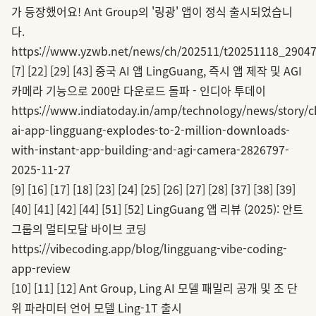
가 등장했어요! Ant Group의 '링광' 앱이 정식 출시되었습니
다.
https://www.yzwb.net/news/ch/202511/t20251118_29047
[7]
[22]
[29]
[43]
중국 AI 앱 LingGuang, 즉시 앱 제작 및 AGI
카메라 기능으로 200만 다운로드 돌파 - 인디아 투데이
https://www.indiatoday.in/amp/technology/news/story/c
ai-app-lingguang-explodes-to-2-million-downloads-
with-instant-app-building-and-agi-camera-2826797-
2025-11-27
[9]
[16]
[17]
[18]
[23]
[24]
[25]
[26]
[27]
[28]
[37]
[38]
[39]
[40]
[41]
[42]
[44]
[51]
[52]
LingGuang 앱 리뷰 (2025): 안트
그룹의 멀티모달 바이브 코딩
https://vibecoding.app/blog/lingguang-vibe-coding-
app-review
[10]
[11]
[12]
Ant Group, Ling AI 모델 패밀리 공개 및 조 단
위 파라미터 언어 모델 Ling-1T 출시