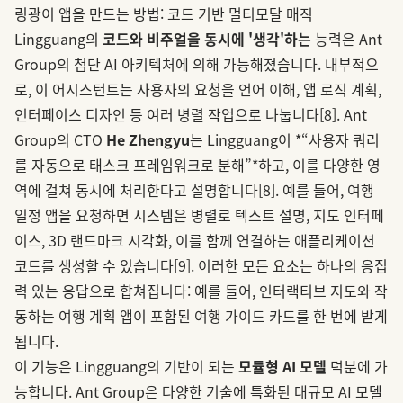
링광이 앱을 만드는 방법: 코드 기반 멀티모달 매직
Lingguang의
코드와 비주얼을 동시에 '생각'하는
능력은 Ant
Group의 첨단 AI 아키텍처에 의해 가능해졌습니다. 내부적으
로, 이 어시스턴트는 사용자의 요청을 언어 이해, 앱 로직 계획,
인터페이스 디자인 등 여러 병렬 작업으로 나눕니다
[8]
. Ant
Group의 CTO
He Zhengyu
는 Lingguang이 *“사용자 쿼리
를 자동으로 태스크 프레임워크로 분해”*하고, 이를 다양한 영
역에 걸쳐 동시에 처리한다고 설명합니다
[8]
. 예를 들어, 여행
일정 앱을 요청하면 시스템은 병렬로 텍스트 설명, 지도 인터페
이스, 3D 랜드마크 시각화, 이를 함께 연결하는 애플리케이션
코드를 생성할 수 있습니다
[9]
. 이러한 모든 요소는 하나의 응집
력 있는 응답으로 합쳐집니다: 예를 들어, 인터랙티브 지도와 작
동하는 여행 계획 앱이 포함된 여행 가이드 카드를 한 번에 받게
됩니다.
이 기능은 Lingguang의 기반이 되는
모듈형 AI 모델
덕분에 가
능합니다. Ant Group은 다양한 기술에 특화된 대규모 AI 모델