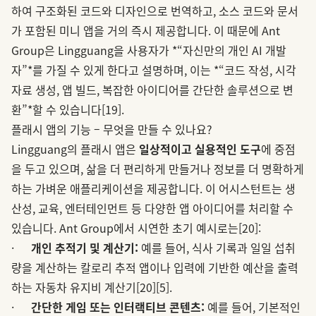
하여 구조화된 코드와 디자인으로 번역하고, 소스 코드와 문서
가 포함된 미니 앱을 거의 즉시 제공합니다. 이 때문에 Ant
Group은 Lingguang을 사용자가 *“자신만의 개인 AI 개발
자”*를 가질 수 있게 한다고 설명하며, 이는 *“코드 작성, 시각
자료 생성, 앱 빌드, 복잡한 아이디어를 간단한 솔루션으로 변
환”*할 수 있습니다
[19]
.
플래시 앱의 기능 – 무엇을 만들 수 있나요?
Lingguang의 플래시 앱은
일상적이고 실용적인 도구
에 중점
을 두고 있으며, 삶을 더 편리하게 만들거나 정보를 더 명확하게
하는 가벼운 애플리케이션을 제공합니다. 이 어시스턴트는 생
산성, 교육, 엔터테인먼트 등 다양한 앱 아이디어를 처리할 수
있습니다. Ant Group에서 시연한 초기 예시로는
[20]
:
·
개인 추적기 및 계산기:
예를 들어, 식사 기록과 일일 섭취
량을 계산하는 칼로리 추적 앱이나 입력에 기반한 예산을 출력
하는 자동차 유지비 계산기
[20]
[5]
.
·
간단한 게임 또는 인터랙티브 콘텐츠:
예를 들어, 기본적인