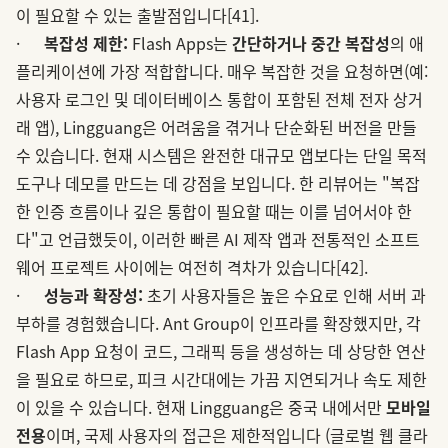
이 필요할 수 있는 출발점입니다
[41]
.
·
복잡성 제한:
Flash Apps는
간단하거나 중간 복잡성
의 애
플리케이션에 가장 적합합니다. 매우 복잡한 것을 요청하면(예:
사용자 로그인 및 데이터베이스 통합이 포함된 전체 전자 상거
래 앱), Lingguang은 어려움을 겪거나 단순화된 버전을 만들
수 있습니다. 현재 시스템은 완전한 대규모 앱보다는 단일 목적
도구나 데모를 만드는 데 강점을 보입니다. 한 리뷰어는 "복잡
한 인증 흐름이나 깊은 통합이 필요할 때는 이를 넘어서야 한
다"고 언급했듯이, 이러한 빠른 AI 제작 앱과 전통적인 소프트
웨어 프로젝트 사이에는 여전히 격차가 있습니다
[42]
.
·
성능과 확장성:
초기 사용자들은 높은 수요로 인해 서버 과
부하를 경험했습니다. Ant Group이 인프라를 확장했지만, 각
Flash App 요청이 코드, 그래픽 등을 생성하는 데 상당한 연산
을 필요로 하므로, 피크 시간대에는 가끔 지연되거나 속도 제한
이 있을 수 있습니다. 현재 Lingguang은 중국 내에서만
모바일
전용
이며, 국제 사용자의 접근은 제한적입니다 (글로벌 웹 클라