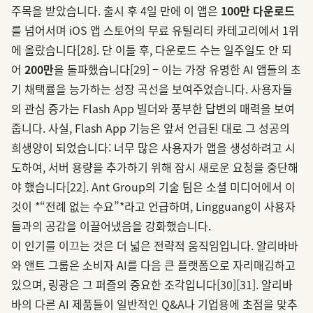
주목을 받았습니다. 출시 후 4일 만에 이 앱은
100만 다운로드
를 넘어서며 iOS 앱 스토어의 무료 유틸리티 카테고리에서 1위
에 올랐습니다
[28]
. 단 이틀 후, 다운로드 수는 일주일도 안 되
어
200만
을 돌파했습니다
[29]
– 이는 가장 유명한 AI 앱들의 초
기 채택률을 능가하는 성장 곡선을 보여주었습니다. 사용자들
의 관심 증가는 Flash App 빌더와 풍부한 답변의 매력을 보여
줍니다. 사실, Flash App 기능은 앞서 언급된 대로 그 성공의
희생양이 되었습니다: 너무 많은 사용자가 앱을 생성하려고 시
도하여, 서버 용량을 추가하기 위해 잠시 새로운 요청을 중단해
야 했습니다
[22]
. Ant Group의 기술 팀은 소셜 미디어에서 이
것이 *“전례 없는 수요”*라고 언급하며, Lingguang이 사용자
들과의 공감을 이끌어냈음을 강화했습니다.
이 인기를 이끄는 것은 더 넓은 전략적 움직임입니다. 알리바바
와 앤트 그룹은 소비자 AI를 다음 큰 플랫폼으로 자리매김하고
있으며, 링광은 그 퍼즐의 중요한 조각입니다
[30]
[31]
. 알리바
바의 다른 AI 제품들이 일반적인 Q&A나 기업용에 초점을 맞추