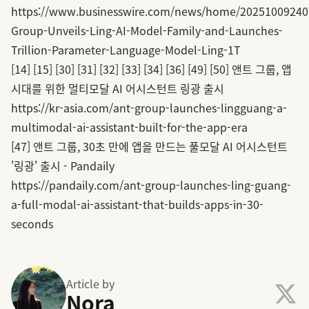
https://www.businesswire.com/news/home/20251009240
Group-Unveils-Ling-AI-Model-Family-and-Launches-
Trillion-Parameter-Language-Model-Ling-1T
[14]
[15]
[30]
[31]
[32]
[33]
[34]
[36]
[49]
[50]
앤트 그룹, 앱
시대를 위한 멀티모달 AI 어시스턴트 링광 출시
https://kr-asia.com/ant-group-launches-lingguang-a-
multimodal-ai-assistant-built-for-the-app-era
[47]
앤트 그룹, 30초 만에 앱을 만드는 풀모달 AI 어시스턴트
'링광' 출시 - Pandaily
https://pandaily.com/ant-group-launches-ling-guang-
a-full-modal-ai-assistant-that-builds-apps-in-30-
seconds
Article by
Nora