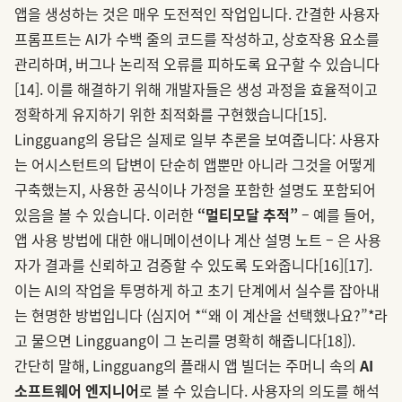
앱을 생성하는 것은 매우 도전적인 작업입니다. 간결한 사용자
프롬프트는 AI가 수백 줄의 코드를 작성하고, 상호작용 요소를
관리하며, 버그나 논리적 오류를 피하도록 요구할 수 있습니다
[14]
. 이를 해결하기 위해 개발자들은 생성 과정을 효율적이고
정확하게 유지하기 위한 최적화를 구현했습니다
[15]
.
Lingguang의 응답은 실제로 일부 추론을 보여줍니다: 사용자
는 어시스턴트의 답변이 단순히 앱뿐만 아니라 그것을 어떻게
구축했는지, 사용한 공식이나 가정을 포함한 설명도 포함되어
있음을 볼 수 있습니다. 이러한
“멀티모달 추적”
– 예를 들어,
앱 사용 방법에 대한 애니메이션이나 계산 설명 노트 – 은 사용
자가 결과를 신뢰하고 검증할 수 있도록 도와줍니다
[16]
[17]
.
이는 AI의 작업을 투명하게 하고 초기 단계에서 실수를 잡아내
는 현명한 방법입니다 (심지어 *“왜 이 계산을 선택했나요?”*라
고 물으면 Lingguang이 그 논리를 명확히 해줍니다
[18]
).
간단히 말해, Lingguang의 플래시 앱 빌더는 주머니 속의
AI
소프트웨어 엔지니어
로 볼 수 있습니다. 사용자의 의도를 해석