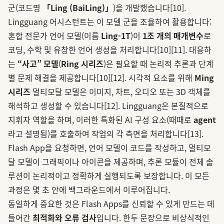
군(코드명
「Ling (BaiLing)」
)을 개발했습니다
[10]
.
Lingguang 어시스턴트는 이 모델 군을 조율하여 활용합니다:
혼합 전문가 언어 모델(이름
Ling-1T
)이
1조 개의 매개변수
로
코딩, 수학 및 유창한 언어 생성을 처리합니다
[10]
[11]
. 대응하
는
“사고” 모델
(
Ring 시리즈
)은 필요할 때 논리적 추론과 단계
별 문제 해결을 제공합니다
[10]
[12]
. 시각적 요소를 위해
Ming
시리즈
멀티모달 모델은 이미지, 차트, 오디오 또는 3D 객체를
해석하고 생성할 수 있습니다
[12]
. Lingguang은 본질적으로
지휘자 역할을 하며, 이러한 특화된 AI 구성 요소(때때로
agent
라고 설명됨)를 호출하여 작업의 각 측면을 처리합니다
[13]
.
Flash App을 요청하면, 언어 모델이 코드를 작성하고, 멀티모
달 모델이 그래픽이나 아이콘을 제공하며, 추론 모듈이 전체 솔
루션이 논리적이고 정확하게 실행되도록 보장합니다. 이 모든
과정은 몇 초 안에 백그라운드에서 이루어집니다.
동일하게 중요한 것은 Flash Apps를 신뢰할 수 있게 만드는 데
들어간
최적화와 오류 검사
입니다. 한두 문장으로 비상식적인