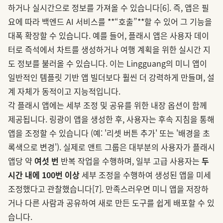
하거나 실시간으로 정보를 가져올 수 있습니다
[6]
. 즉, 앱은 필
요에 따라 백엔드 AI 서비스를 **“호출”**할 수 있어 그 기능을
대폭 확장할 수 있습니다. 예를 들어, 플래시 앱은 사용자 데이
터로 즉석에서 차트를 생성하거나 여행 계획을 위한 실시간 지
도 정보를 불러올 수 있습니다. 이는 Lingguang의 미니 앱이
일반적인 템플릿 기반 앱 빌더보다 훨씬 더 강력하게 만들며, 설
계 자체가 동적이고 지능적입니다.
각 플래시 앱에는 세부 조정 및 공유를 위한 내장 옵션이 함께
제공됩니다. 링광이 앱을 생성한 후, 사용자는 후속 지침을 통해
앱을 조정할 수 있습니다 (예: '리셋 버튼 추가' 또는 '배경을 초
록색으로 변경'). 실제로 앤트 그룹은 대부분의 사용자가 플래시
앱당 약
여섯 번
반복 작업을 수행하며, 일부 고급 사용자는
두
시간 내에 100번 이상
세부 조정을 수행하여 생성된 앱을 미세
조정했다고 관찰했습니다
[7]
. 만족스러우면 미니 앱을 저장하
거나 다른 사람과 공유하여 새로 만든 도구를 쉽게 배포할 수 있
습니다.