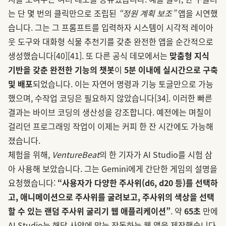
는 단 몇 번의 클릭만으로 조립된
“정원 계획 보조”
앱을 시연했
습니다. 그는 그 프롬프트를 입력하자 시스템이 시각적 레이아
웃 도구와 대화형 식물 추천기를 갖춘 완전한 앱을 순간적으로
생성했습니다
[40]
[41]
. 또 다른 공식 데모에서는
맞춤형 지식
기반을 갖춘 완전한 기능의 챗봇
이
5분 이내에 실시간으로 구축
및 배포
되었습니다. 이는 자연어 명령과 기능 토글만으로 가능
했으며, 수작업 코딩은 필요하지 않았습니다
[34]
. 이러한 빠른
결과는 바이브 코딩의 생산성을 강조합니다. 예전에는 며칠이
걸리던 프로그래밍 작업이 이제는 커피 한 잔 시간에도 가능해
졌습니다.
체험을 위해,
VentureBeat
의 한 기자가 AI Studio를 시험 삼
아 사용해 보았습니다. 그는 Gemini에게 간단한 게임의 설명을
요청했습니다:
“사용자가 다양한 주사위(d6, d20 등)를 선택하
고, 애니메이션으로 주사위를 굴려보고, 주사위의 색상을 선택
할 수 있는 랜덤 주사위 굴리기 웹 애플리케이션”
. 약
65초
만에
AI Studio는 해당 사양에 맞는 작동하는 웹 앱을 제작했습니다