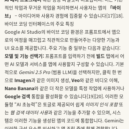
적인 작업과 무거운 작업을 처리하면서 사용자는 앱의
「바이
브」
– 아이디어와 사용자 경험에 집중할 수 있습니다
[17]
[18]
.
바이브 코딩 인터페이스의 주요 특징
Google AI Studio의 바이브 코딩 환경은 프롬프트에서 앱으
로의 여정을 매끄럽고 직관적으로 만들어주는 다양한 기능과
UI 요소를 제공합니다. 주요 기능 중 일부는 다음과 같습니다:
모델 및 기능 선택기:
프롬프트를 입력하기 전에
빌드
탭에서 어
떤 AI 모델과 서비스를 앱에 사용할지 구성할 수 있습니다. 기본
적으로
Gemini 2.5 Pro
(범용 LLM)을 선택하지만, 클릭 한 번
으로
Imagen
과 같은 이미지 생성,
Veo
와 같은 비디오 이해,
Nano Banana
와 같은 더 작은 모델을 특정 작업에 사용하거나
Google 검색
통합을 활성화할 수 있습니다
[19]
[20]
. 이러한 모
듈형 “AI 초능력”은 토글로 제공되어 쉽게
이미지 인식 포함
또
는
웹 검색 데이터 사용
과 같은 기능을 추가할 수 있으며, 시스
템은 이러한 기능을 생성된 앱의 코드에 통합합니다. Gemini는
이러한 구성 요소를 인식하고 앱 조립 중에 함께 결합합니다