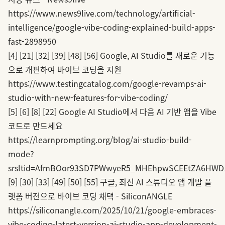
https://www.news9live.com/technology/artificial-
intelligence/google-vibe-coding-explained-build-apps-
fast-2898950
[4]
[21]
[32]
[39]
[48]
[56]
Google, AI Studio를 새로운 기능
으로 개편하여 바이브 코딩을 지원
https://www.testingcatalog.com/google-revamps-ai-
studio-with-new-features-for-vibe-coding/
[5]
[6]
[8]
[22]
Google AI Studio에서 다음 AI 기반 앱을 Vibe
코드로 만드세요
https://learnprompting.org/blog/ai-studio-build-
mode?
srsltid=AfmBOor93SD7PWwyeR5_MHEhpwSCEEtZA6HW
[9]
[30]
[33]
[49]
[50]
[55]
구글, 최신 AI 스튜디오 앱 개발 플
랫폼 버전으로 바이브 코딩 채택 - SiliconANGLE
https://siliconangle.com/2025/10/21/google-embraces-
vibe-coding-latest-version-ai-studio-app-development-