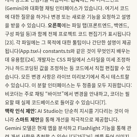
(Gemini)와 대화형 채팅 인터페이스가 있습니다. 여기서 코드
에 대한 질문을 하거나 변경 또는 새로운 기능을 요청하고 설명
을 받을 수 있습니다.
오른쪽
에는 파일 탭(프론트엔드, 백엔드,
구성 파일 등)과 함께 전체 프로젝트 코드 편집기가 표시됩니다
[23]
. 각 파일에는 그 목적에 대한 툴팁이나 간단한 설명이 제공
됩니다(App.tsx나 constants.ts와 같은 것이 무엇인지 배우는
데 유용함)
[24]
. 개발자는 CSS 파일에서 스타일을 미세 조정하
거나 하드코딩된 값을 조정하는 등 코드에서 직접 편집할 수 있
습니다. 모든 변경 사항은 라이브 미리보기에서 즉시 테스트할
수 있습니다. 이 분할 인터페이스는 두 청중을 모두 지원합니다:
비코더는 주로 채팅 “바이브”에서 변경을 안내하고, 코더는 필
요할 때 실제 코드베이스로 들어갈 수 있습니다
[7]
.
맥락 인식 제안:
AI Studio는 단순히 지시를 기다리는 것이 아
니라
스마트 제안
을 통해 개선을 적극적으로 제공합니다.
Gemini 모델은 현재 앱을 분석하고 Flashlight 기능을 통해 관
련 개선 사항을 추천할 수 있습니다
[25]
[26]
. 예를 들어 이미지