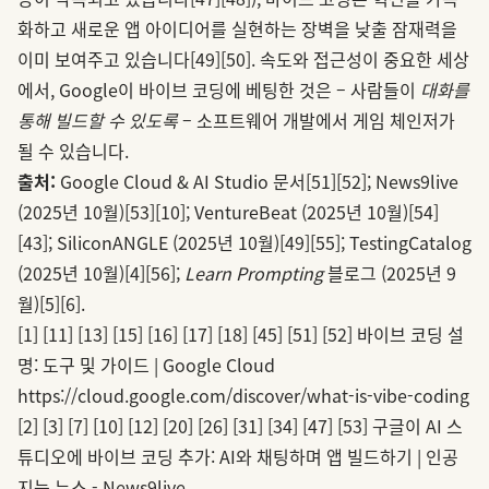
화하고 새로운 앱 아이디어를 실현하는 장벽을 낮출 잠재력을
이미 보여주고 있습니다
[49]
[50]
. 속도와 접근성이 중요한 세상
에서, Google이 바이브 코딩에 베팅한 것은 – 사람들이
대화를
통해 빌드할 수 있도록
– 소프트웨어 개발에서 게임 체인저가
될 수 있습니다.
출처:
Google Cloud & AI Studio 문서
[51]
[52]
; News9live
(2025년 10월)
[53]
[10]
; VentureBeat (2025년 10월)
[54]
[43]
; SiliconANGLE (2025년 10월)
[49]
[55]
; TestingCatalog
(2025년 10월)
[4]
[56]
;
Learn Prompting
블로그 (2025년 9
월)
[5]
[6]
.
[1]
[11]
[13]
[15]
[16]
[17]
[18]
[45]
[51]
[52]
바이브 코딩 설
명: 도구 및 가이드 | Google Cloud
https://cloud.google.com/discover/what-is-vibe-coding
[2]
[3]
[7]
[10]
[12]
[20]
[26]
[31]
[34]
[47]
[53]
구글이 AI 스
튜디오에 바이브 코딩 추가: AI와 채팅하며 앱 빌드하기 | 인공
지능 뉴스 - News9live