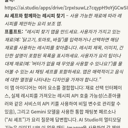
https://ai.studio/apps/drive/1rpxIsuwLz7cqypH9oYjGCw
AI 셰프와 함께하는 레시피 찾기
–
사용 가능한 재료에 따라 레
시피를 제안하는 요리 보조 앱.
프롬프트:
“레시피 찾기 앱을 만드세요. 사용자가 가지고 있는
재료(예: '닭고기, 토마토, 바질')를 입력하거나 선택하면 해당
재료를 사용하는 레시피를 찾아줍니다. 레시피 제목, 이미지, 간
단한 설명이 포함된 목록을 표시하세요. 사용자가 요리 팁이나
대체 재료(예: '버터가 없을 때 무엇을 사용할 수 있나요?')를 물
어볼 수 있는 AI 채팅 셰프를 포함하세요. 앱은 매력적이고 음식
에 대한 열정을 나타내는 디자인을 가져야 합니다.”
이 앱 아이디어는 여러 요소를 결합합니다: 재료 선택 인터페이
스, 실제 레시피를 가져오는 레시피 API 호출 가능성(스푼아큘
러와 같은 서비스의 API 키를 사용하여 비밀 변수로 관리할 수
있음), 그리고 Gemini 모델을 사용한 통합 채팅봇 페르소나
(“AI 셰프”)가 요리 질문에 답변합니다. AI Studio의 멀티모달
기능은 이미지 URL이 없을 때도
Imagen
을 사용하여 각 제안