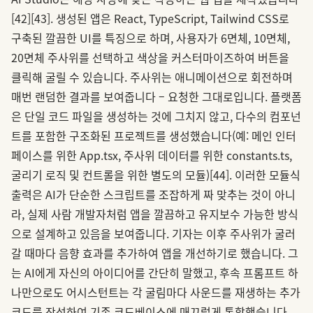
[42]
[43]
. 생성된 앱은 React, TypeScript, Tailwind CSS로
구축된 깔끔한 UI를 특징으로 하며, 사용자가 6면체, 10면체,
20면체 주사위를 선택하고 색상을 커스터마이즈하여 버튼을
클릭해 굴릴 수 있습니다. 주사위는 애니메이션으로 회전하며
매번 랜덤한 결과를 보여줍니다 – 요청한 그대로입니다. 플랫폼
은 단일 코드 파일을 생성하는 것에 그치지 않고, 다수의 컴포넌
트를 포함한 구조화된 프로젝트를 생성했습니다(예: 메인 인터
페이스를 위한 App.tsx, 주사위 데이터를 위한 constants.ts,
굴리기 로직 및 컨트롤을 위한 별도의 모듈)
[44]
. 이러한 모듈식
출력은 AI가 단순한 스크립트를 조잡하게 짜 맞추는 것이 아니
라, 실제 사람 개발자처럼 앱을 깔끔하고 유지보수 가능한 방식
으로 설계하고 있음을 보여줍니다. 기자는 이후 주사위가 굴러
갈 때마다 음향 효과를 추가하여 앱을 개선하기로 했습니다. 그
는 AI에게 자신의 아이디어를 간단히 말했고, 후속 프롬프트 하
나만으로도 어시스턴트는 각 굴림마다 사운드를 재생하는 추가
코드를 작성하여 기존 코드베이스에 매끄럽게 통합했습니다