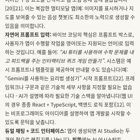
[20]
[21]
. 이는 복잡한 멀티모달 앱(예: 이미지를 표시하거나 지
도를 보여줄 수 있는 음성 챗봇)도 최소한의 노력으로 생성할 수
있음을 의미합니다.
자연어 프롬프트 입력:
바이브 코딩의 핵심은 프롬프트 박스로,
사용자가 앱이 수행할 작업을 영어(또는 지원되는 언어)로 입력
하는 것입니다. 예를 들어:
“AI 튜터를 사용하여 수학 문제를 내
고 피드백을 주는 인터랙티브 퀴즈 게임 만들기”
. 시스템은 예
시 프롬프트나 템플릿을 제공하여 안내할 수도 있습니다(예:
“Gemini를 사용하는 요리법 생성기” 시작 프롬프트)
[22]
. 프레
임워크나 구문과 같은 기술적 세부 사항을 지정할 필요는 없습
니다 - AI가 설명에 따라 필요한 기술 스택을 알아냅니다(웹 UI
의 경우 종종 React + TypeScript, 백엔드 로직 포함)
[12]
. 이
는 비프로그래머도 아이디어를 설명하여 앱 개발을 시작할 수
있도록 문턱을 낮춥니다.
듀얼 채팅 + 코드 인터페이스:
앱이 생성되면 AI Studio는 두
개의 창으로 편집기를 나눕니다.
왼쪽
에는 AI 어시스턴트