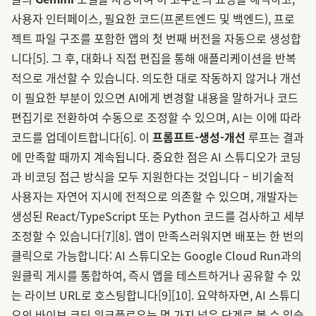
사용자 인터페이스, 필요한 코드(프론트엔드 및 백엔드), 프로
젝트 파일 구조를 포함한 앱의 첫 번째 버전을 자동으로 생성합
니다
[5]
. 그 후, 대화나 직접 편집을 통해 애플리케이션을 반복
적으로 개선할 수 있습니다. 의도한 대로 작동하지 않거나 개선
이 필요한 부분이 있으면 AI에게 변경할 내용을 말하거나 코드
편집기로 전환하여 수동으로 조정할 수 있으며, AI는 이에 따라
코드를 업데이트합니다
[6]
. 이
프롬프트-생성-개선
루프는 결과
에 만족할 때까지 계속됩니다. 중요한 점은 AI 스튜디오가 코딩
과 비코딩 접근 방식을 모두 지원한다는 것입니다 – 비기술적
사용자는 자연어 지시에 전적으로 의존할 수 있으며, 개발자는
생성된 React/TypeScript 또는 Python 코드를 검사하고 세부
조정할 수 있습니다
[7]
[8]
. 앱이 만족스러워지면 배포는 한 번의
클릭으로 가능합니다: AI 스튜디오는 Google Cloud Run과의
원클릭 게시를 통합하여, 즉시 앱을 테스트하거나 공유할 수 있
는 라이브 URL로 호스팅합니다
[9]
[10]
. 요약하자면, AI 스튜디
오의 바이브 코딩 워크플로우는 몇 가지 넓은 단계로 볼 수 있습