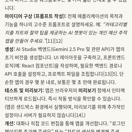
니다:
아이디어 구상 (프롬프트 작성):
전체 애플리케이션의 목적과
기능을 하나의 고수준 프롬프트로 설명하세요. 예:
“카테고리별
지출 차트와 절약 팁을 제공하는 AI 챗봇이 있는 개인 예산 추적
앱을 만들어 주세요.”
[11]
[12]
생성:
AI Studio 백엔드(Gemini 2.5 Pro 및 관련 API)가 앱의
초기 버전을 생성합니다. UI 레이아웃을 구축하고, 프론트엔드
로직(예: React 컴포넌트)을 작성하며, 필요한 백엔드 경로나
API 호출을 설정하고, 프로젝트 파일을 조립합니다
[13]
[5]
. 단
순한 앱의 경우 몇 분 내로, 보통은 몇 초 만에 완료됩니다.
테스트 및 미리보기:
앱은 브라우저의
미리보기
창에서 인터랙
티브하게 로드됩니다. 즉시 작동 방식을 확인할 수 있습니다.
(앱은 샌드박스 환경에서 실행되며, 미리보기를 위해 추가적인
설정이나 서버가 필요하지 않습니다
[14]
.)
개선:
대화나 직접 코드 편집을 통해 앱을 개선합니다. “로그인
페이지를 추가해 주세요” 또는 “차트의 색상을 변경해 주세