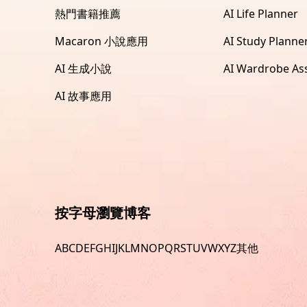
熱門書籍推薦
AI Life Planner
Macaron 小說應用
AI Study Planne
AI 生成小說
AI Wardrobe Ass
AI 故事應用
按字母瀏覽博客
A
B
C
D
E
F
G
H
I
J
K
L
M
N
O
P
Q
R
S
T
U
V
W
X
Y
Z
其他