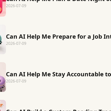
2026-07-09
Can AI Help Me Prepare for a Job I
2026-07-09
Can AI Help Me Stay Accountable t
2026-07-09