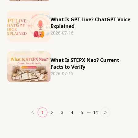
What Is GPT-Live? ChatGPT Voice
Explained
2026-07-16
What Is STEPX Neo? Current
Facts to Verify
2026-07-15
1
2
3
4
5
14