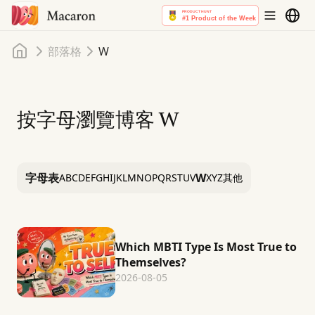
首頁
部落格
W
按字母瀏覽博客
W
字母表
W
A
B
C
D
E
F
G
H
I
J
K
L
M
N
O
P
Q
R
S
T
U
V
X
Y
Z
其他
Which MBTI Type Is Most True to
Themselves?
2026-08-05