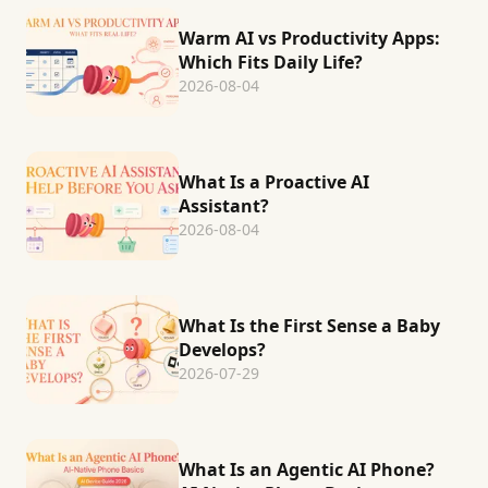
Warm AI vs Productivity Apps:
Which Fits Daily Life?
2026-08-04
What Is a Proactive AI
Assistant?
2026-08-04
What Is the First Sense a Baby
Develops?
2026-07-29
What Is an Agentic AI Phone?