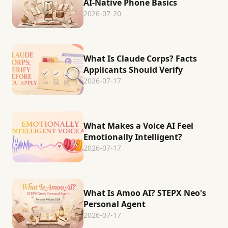
AI-Native Phone Basics
2026-07-20
What Is Claude Corps? Facts
Applicants Should Verify
2026-07-17
What Makes a Voice AI Feel
Emotionally Intelligent?
2026-07-17
What Is Amoo AI? STEPX Neo's
Personal Agent
2026-07-17