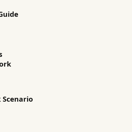
Guide
s
ork
 Scenario