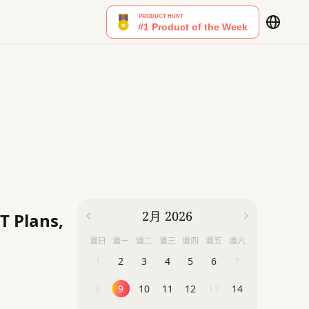
2月 2026
T Plans,
週日
週一
週二
週三
週四
週五
週六
1
2
3
4
5
6
7
8
9
10
11
12
13
14