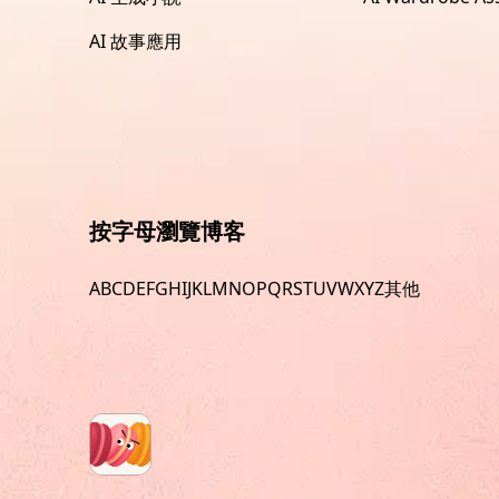
AI 故事應用
按字母瀏覽博客
A
B
C
D
E
F
G
H
I
J
K
L
M
N
O
P
Q
R
S
T
U
V
W
X
Y
Z
其他