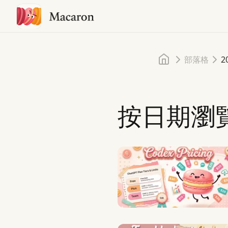
首頁
部落格
2
按日期瀏