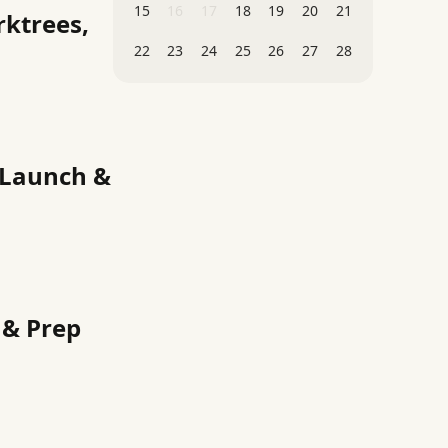
15
16
17
18
19
20
21
rktrees,
22
23
24
25
26
27
28
 Launch &
 & Prep