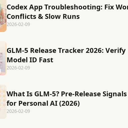
Codex App Troubleshooting: Fix Wo
Conflicts & Slow Runs
2026-02-09
GLM-5 Release Tracker 2026: Verify
Model ID Fast
2026-02-09
What Is GLM-5? Pre-Release Signals
for Personal AI (2026)
2026-02-09