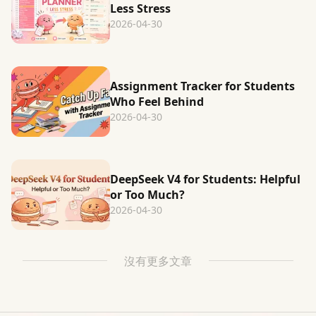
Less Stress
2026-04-30
Assignment Tracker for Students
Who Feel Behind
2026-04-30
DeepSeek V4 for Students: Helpful
or Too Much?
2026-04-30
沒有更多文章