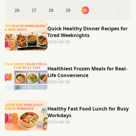
26
27
28
29
30
1
2
Quick Healthy Dinner Recipes for
Tired Weeknights
2026-04-30
Healthiest Frozen Meals for Real-
Life Convenience
2026-04-30
Healthy Fast Food Lunch for Busy
Workdays
2026-04-30