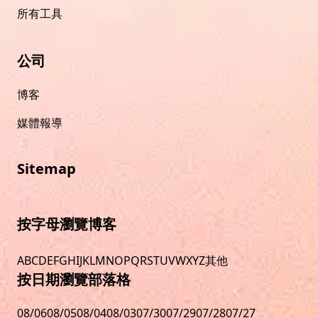
所有工具
公司
博客
媒體報導
Sitemap
按字母瀏覽博客
A
B
C
D
E
F
G
H
I
J
K
L
M
N
O
P
Q
R
S
T
U
V
W
X
Y
Z
其他
按日期瀏覽部落格
08/06
08/05
08/04
08/03
07/30
07/29
07/28
07/27