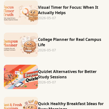
Visual Timer for Focus: When It
Actually Helps
2026-05-07
College Planner for Real Campus
Life
2026-05-07
Quizlet Alternatives for Better
Study Sessions
2026-05-07
Quick Healthy Breakfast Ideas for