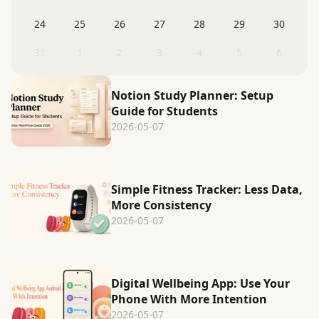
24
25
26
27
28
29
30
31
1
2
3
4
5
6
Notion Study Planner: Setup
Guide for Students
2026-05-07
Simple Fitness Tracker: Less Data,
More Consistency
2026-05-07
Digital Wellbeing App: Use Your
Phone With More Intention
2026-05-07