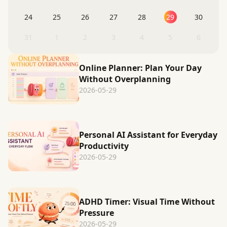
24
25
26
27
28
29
30
31
1
2
3
4
5
6
Online Planner: Plan Your Day
Without Overplanning
2026-05-29
Personal AI Assistant for Everyday
Productivity
2026-05-29
ADHD Timer: Visual Time Without
Pressure
2026-05-29