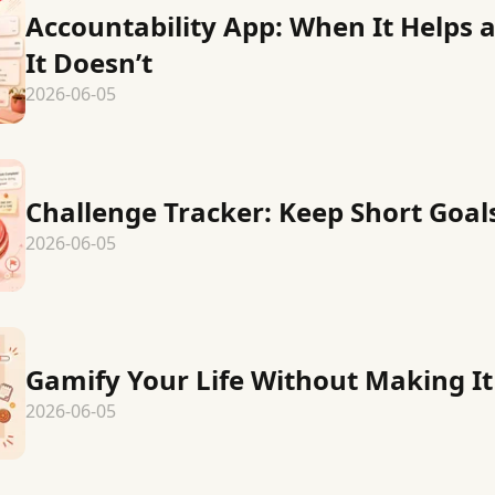
Accountability App: When It Helps
It Doesn’t
2026-06-05
Challenge Tracker: Keep Short Goals
2026-06-05
Gamify Your Life Without Making It
2026-06-05