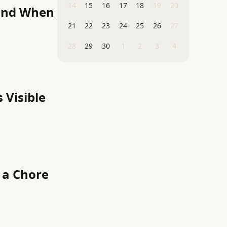
14
15
16
17
18
19
20
 and When
21
22
23
24
25
26
27
28
29
30
1
2
3
4
 Visible
 a Chore