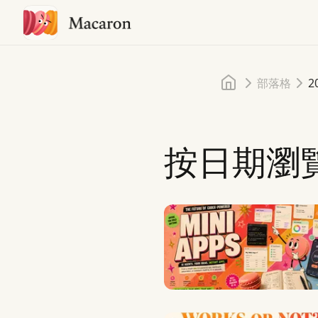
首頁
部落格
2
按日期瀏