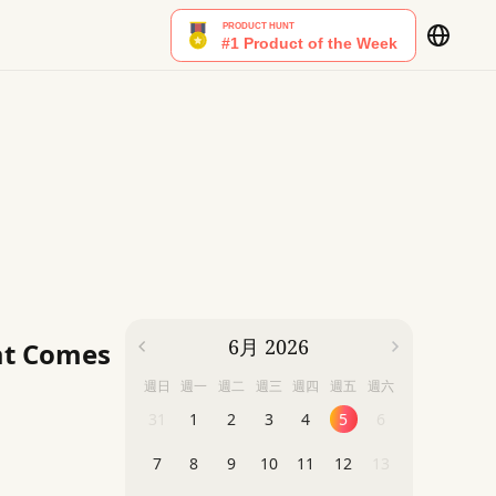
6月 2026
at Comes
週日
週一
週二
週三
週四
週五
週六
31
1
2
3
4
5
6
7
8
9
10
11
12
13