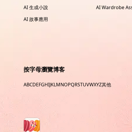
AI 生成小說
AI Wardrobe Ass
AI 故事應用
按字母瀏覽博客
A
B
C
D
E
F
G
H
I
J
K
L
M
N
O
P
Q
R
S
T
U
V
W
X
Y
Z
其他