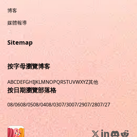
博客
媒體報導
Sitemap
按字母瀏覽博客
A
B
C
D
E
F
G
H
I
J
K
L
M
N
O
P
Q
R
S
T
U
V
W
X
Y
Z
其他
按日期瀏覽部落格
08/06
08/05
08/04
08/03
07/30
07/29
07/28
07/27