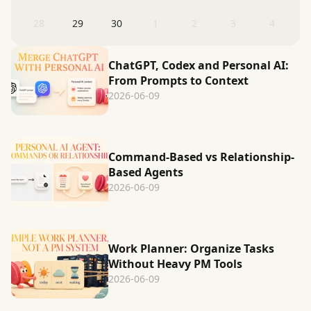
28
29
30
1
2
3
4
ChatGPT, Codex and Personal AI:
From Prompts to Context
2026-06-09
Command-Based vs Relationship-
Based Agents
2026-06-09
Work Planner: Organize Tasks
Without Heavy PM Tools
2026-06-09