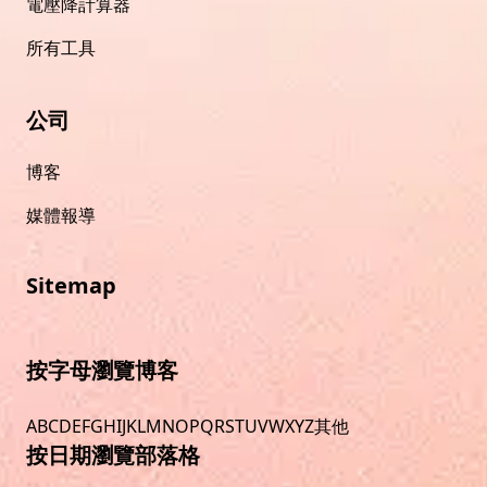
電壓降計算器
所有工具
公司
博客
媒體報導
Sitemap
按字母瀏覽博客
A
B
C
D
E
F
G
H
I
J
K
L
M
N
O
P
Q
R
S
T
U
V
W
X
Y
Z
其他
按日期瀏覽部落格