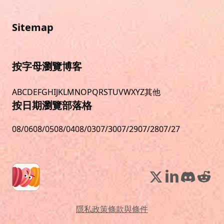
Sitemap
按字母瀏覽博客
A
B
C
D
E
F
G
H
I
J
K
L
M
N
O
P
Q
R
S
T
U
V
W
X
Y
Z
其他
按日期瀏覽部落格
08/06
08/05
08/04
08/03
07/30
07/29
07/28
07/27
隱私政策
條款與條件