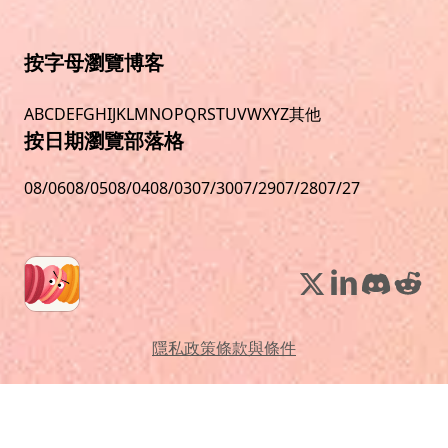
按字母瀏覽博客
A
B
C
D
E
F
G
H
I
J
K
L
M
N
O
P
Q
R
S
T
U
V
W
X
Y
Z
其他
按日期瀏覽部落格
08/06
08/05
08/04
08/03
07/30
07/29
07/28
07/27
隱私政策
條款與條件