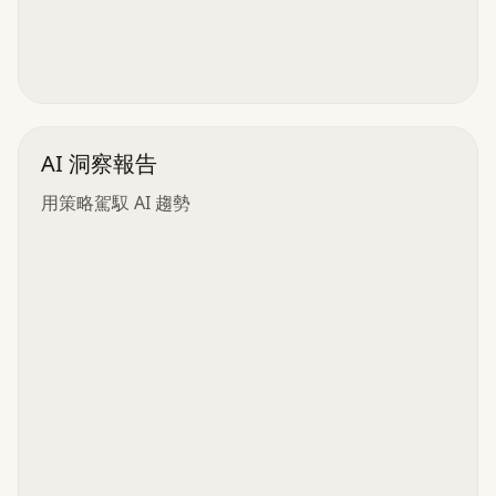
AI 洞察報告
用策略駕馭 AI 趨勢