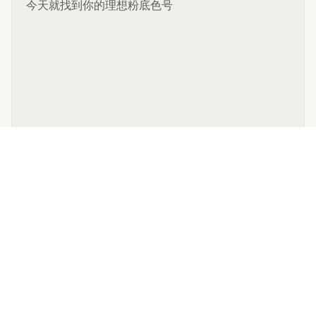
今天就找到你的理想粉底色号
沒有更多了
閱讀與探索
AI 個人助理