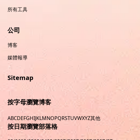
所有工具
公司
博客
媒體報導
Sitemap
按字母瀏覽博客
A
B
C
D
E
F
G
H
I
J
K
L
M
N
O
P
Q
R
S
T
U
V
W
X
Y
Z
其他
按日期瀏覽部落格