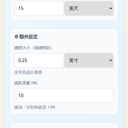
⚙️
額外設定
縫隙大小（填縫間距）
使用負值以重疊
損耗系數 (%)
建議：切割和破損 10%