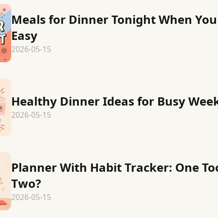
Meals for Dinner Tonight When Yo
Easy
2026-05-15
Healthy Dinner Ideas for Busy Wee
2026-05-15
Planner With Habit Tracker: One Too
Two?
2026-05-15