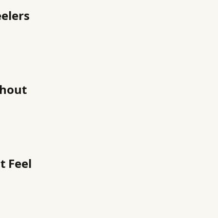
elers
thout
t Feel