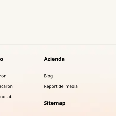
to
Azienda
ron
Blog
acaron
Report dei media
indLab
Sitemap