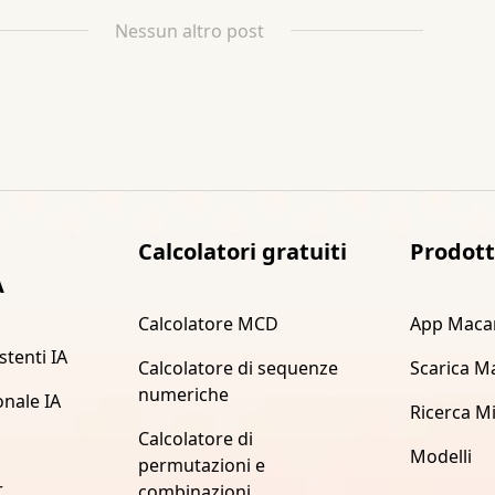
Nessun altro post
Calcolatori gratuiti
Prodot
A
Calcolatore MCD
App Maca
stenti IA
Calcolatore di sequenze
Scarica M
numeriche
onale IA
Ricerca M
Calcolatore di
Modelli
permutazioni e
r
combinazioni