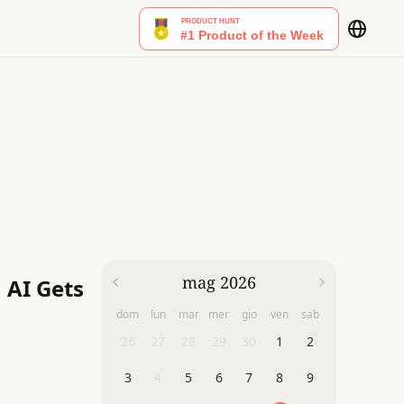
mag 2026
 AI Gets
dom
lun
mar
mer
gio
ven
sab
26
27
28
29
30
1
2
3
4
5
6
7
8
9