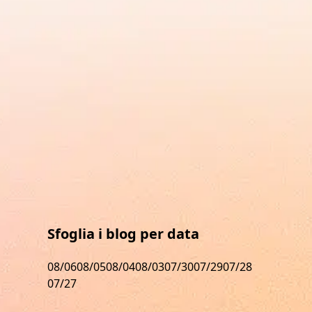
Sfoglia i blog per data
08/06
08/05
08/04
08/03
07/30
07/29
07/28
07/27