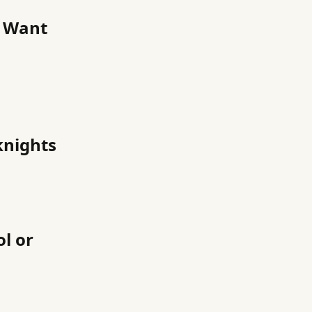
u Want
knights
l or