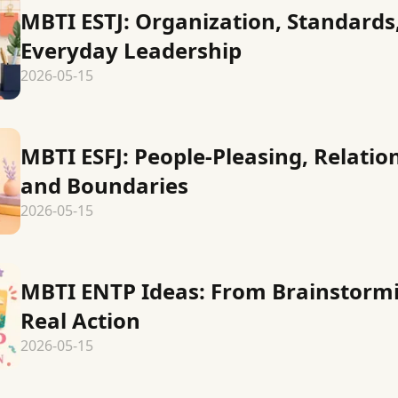
MBTI ESTJ: Organization, Standards
Everyday Leadership
2026-05-15
MBTI ESFJ: People-Pleasing, Relatio
and Boundaries
2026-05-15
MBTI ENTP Ideas: From Brainstormi
Real Action
2026-05-15