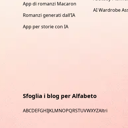
App di romanzi Macaron
AI Wardrobe Ass
Romanzi generati dall’IA
App per storie con IA
Sfoglia i blog per Alfabeto
A
B
C
D
E
F
G
H
I
J
K
L
M
N
O
P
Q
R
S
T
U
V
W
X
Y
Z
Altri