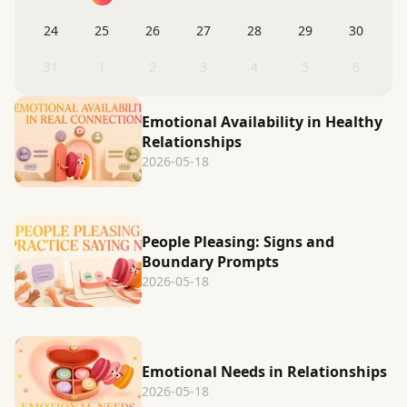
24
25
26
27
28
29
30
31
1
2
3
4
5
6
Emotional Availability in Healthy
Relationships
2026-05-18
People Pleasing: Signs and
Boundary Prompts
2026-05-18
Emotional Needs in Relationships
2026-05-18