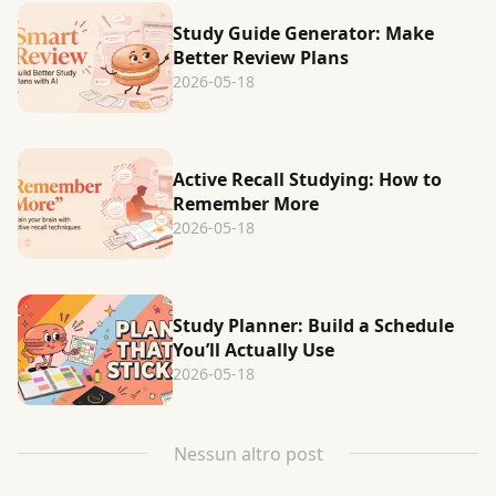
Study Guide Generator: Make
Better Review Plans
2026-05-18
Active Recall Studying: How to
Remember More
2026-05-18
Study Planner: Build a Schedule
You’ll Actually Use
2026-05-18
Nessun altro post