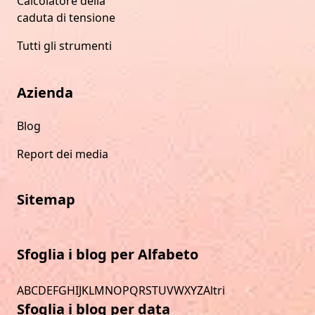
Calcolatore della
caduta di tensione
Tutti gli strumenti
Azienda
Blog
Report dei media
Sitemap
Sfoglia i blog per Alfabeto
A
B
C
D
E
F
G
H
I
J
K
L
M
N
O
P
Q
R
S
T
U
V
W
X
Y
Z
Altri
Sfoglia i blog per data