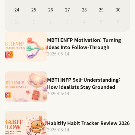
24
25
26
27
28
29
30
31
1
2
3
4
5
6
MBTI ENFP Motivation: Turning
Ideas Into Follow-Through
2026-05-14
MBTI INFP Self-Understanding:
How Idealists Stay Grounded
2026-05-14
Habitify Habit Tracker Review 2026
2026-05-14