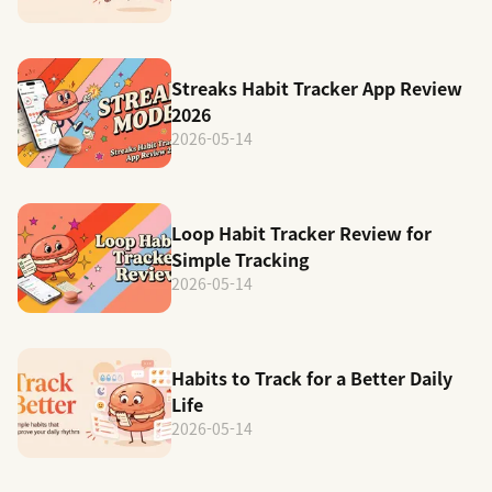
Streaks Habit Tracker App Review
2026
2026-05-14
Loop Habit Tracker Review for
Simple Tracking
2026-05-14
Habits to Track for a Better Daily
Life
2026-05-14