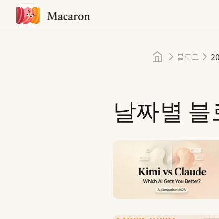
홈
블로그
20
날짜별 블