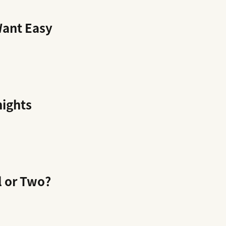
Want Easy
nights
l or Two?