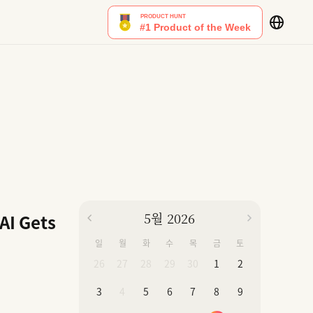
5월 2026
AI Gets
일
월
화
수
목
금
토
26
27
28
29
30
1
2
3
4
5
6
7
8
9