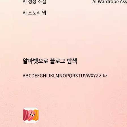
AI 생성 소설
AI Wardrobe Ass
AI 스토리 앱
알파벳으로 블로그 탐색
A
B
C
D
E
F
G
H
I
J
K
L
M
N
O
P
Q
R
S
T
U
V
W
X
Y
Z
기타