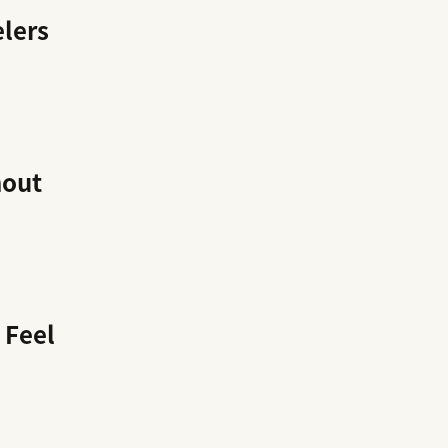
lers
hout
 Feel