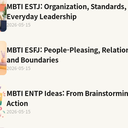
MBTI ESTJ: Organization, Standards,
Everyday Leadership
2026-05-15
MBTI ESFJ: People-Pleasing, Relatio
and Boundaries
2026-05-15
MBTI ENTP Ideas: From Brainstormin
Action
2026-05-15