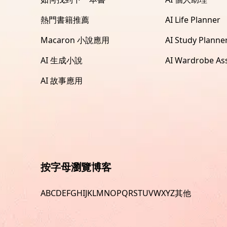
熱門書籍推薦
AI Life Planner
Macaron 小說應用
AI Study Planne
AI 生成小說
AI Wardrobe Ass
AI 故事應用
按字母瀏覽博客
A
B
C
D
E
F
G
H
I
J
K
L
M
N
O
P
Q
R
S
T
U
V
W
X
Y
Z
其他