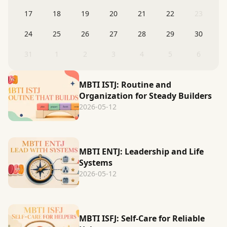
17
18
19
20
21
22
23
24
25
26
27
28
29
30
31
1
2
3
4
5
6
MBTI ISTJ: Routine and
Organization for Steady Builders
2026-05-12
MBTI ENTJ: Leadership and Life
Systems
2026-05-12
MBTI ISFJ: Self-Care for Reliable