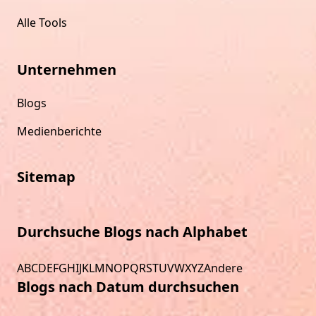
Alle Tools
Unternehmen
Blogs
Medienberichte
Sitemap
Durchsuche Blogs nach Alphabet
A
B
C
D
E
F
G
H
I
J
K
L
M
N
O
P
Q
R
S
T
U
V
W
X
Y
Z
Andere
Blogs nach Datum durchsuchen