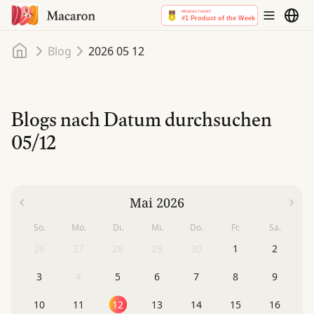
Startseite
Blog
2026 05 12
Blogs nach Datum durchsuchen
05/12
Mai 2026
So.
Mo.
Di.
Mi.
Do.
Fr.
Sa.
26
27
28
29
30
1
2
3
4
5
6
7
8
9
10
11
12
13
14
15
16