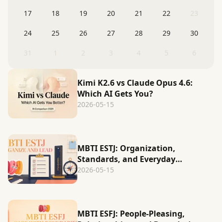
17
18
19
20
21
22
23
24
25
26
27
28
29
30
31
1
2
3
4
5
6
Kimi K2.6 vs Claude Opus 4.6:
Which AI Gets You?
2026-05-15
MBTI ESTJ: Organization,
Standards, and Everyday
Leadership
2026-05-15
MBTI ESFJ: People-Pleasing,