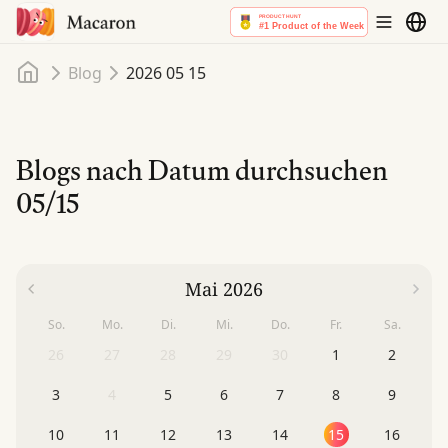
Startseite
Blog
2026 05 15
Blogs nach Datum durchsuchen
05/15
Mai 2026
So.
Mo.
Di.
Mi.
Do.
Fr.
Sa.
26
27
28
29
30
1
2
3
4
5
6
7
8
9
10
11
12
13
14
15
16