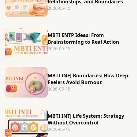
Relationships, and Boundaries
2026-05-15
MBTI ENTP Ideas: From
Brainstorming to Real Action
2026-05-15
MBTI INFJ Boundaries: How Deep
Feelers Avoid Burnout
2026-05-15
MBTI INTJ Life System: Strategy
Without Overcontrol
2026-05-15