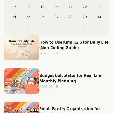
17
18
19
20
21
22
23
24
25
26
27
28
29
30
31
1
2
3
4
5
6
How to Use Kimi K2.6 for Daily Life
(Non-Coding Guide)
2026-05-13
Budget Calculator for Real-Life
Monthly Planning
2026-05-13
Small Pantry Organization for