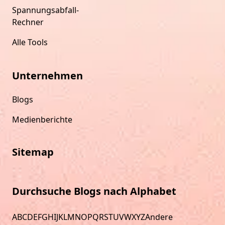
Spannungsabfall-
Rechner
Alle Tools
Unternehmen
Blogs
Medienberichte
Sitemap
Durchsuche Blogs nach Alphabet
A
B
C
D
E
F
G
H
I
J
K
L
M
N
O
P
Q
R
S
T
U
V
W
X
Y
Z
Andere