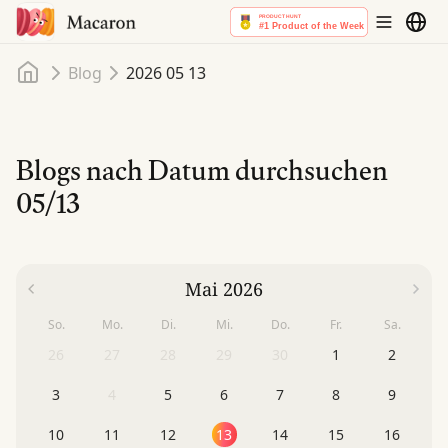
Startseite
Blog
2026 05 13
Blogs nach Datum durchsuchen
05/13
Mai 2026
So.
Mo.
Di.
Mi.
Do.
Fr.
Sa.
26
27
28
29
30
1
2
3
4
5
6
7
8
9
10
11
12
13
14
15
16