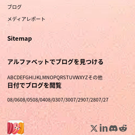
ブログ
メディアレポート
Sitemap
アルファベットでブログを見つける
A
B
C
D
E
F
G
H
I
J
K
L
M
N
O
P
Q
R
S
T
U
V
W
X
Y
Z
その他
日付でブログを閲覧
08/06
08/05
08/04
08/03
07/30
07/29
07/28
07/27