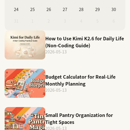
24
25
26
27
28
29
30
31
1
2
3
4
5
6
How to Use Kimi K2.6 for Daily Life
(Non-Coding Guide)
2026-05-13
Budget Calculator for Real-Life
Monthly Planning
2026-05-13
Small Pantry Organization for
Tight Spaces
2026-05-13