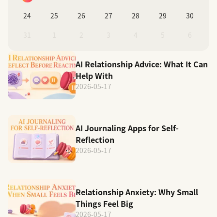
24
25
26
27
28
29
30
31
1
2
3
4
5
6
AI Relationship Advice: What It Can
Help With
2026-05-17
AI Journaling Apps for Self-
Reflection
2026-05-17
Relationship Anxiety: Why Small
Things Feel Big
2026-05-17