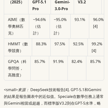
（2025）
GPT-5.1
Gemini-
V3.2
V
Pro
3.0-Pro
S
AIME（數
~94.6%
~95.0%
93.1%
96.0%
學奧林匹
（估
（估
[4]
克）
計）
計）
HMMT（數
88.3%
97.5%
92.5%
99.2%
學競賽）
[4]
GPQA（科
85.7%
91.9%
82.4%
85.7%
學問答，
高難度）
<small>
來源：
DeepSeek技術報告
[4]
. GPT-5.1和Gemini
的結果是報告圖表中的近似值。Speciale在數學任務上通常
與Gemini相當或超越，而標準版V3.2則在GPT-5水準，略