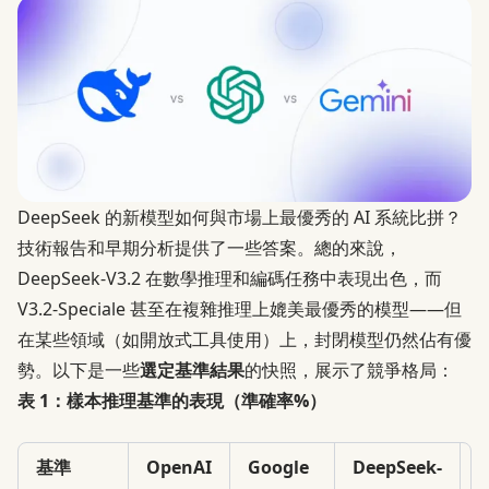
DeepSeek 的新模型如何與市場上最優秀的 AI 系統比拼？
技術報告和早期分析提供了一些答案。總的來說，
DeepSeek-V3.2 在數學推理和編碼任務中表現出色，而
V3.2-Speciale 甚至在複雜推理上媲美最優秀的模型——但
在某些領域（如開放式工具使用）上，封閉模型仍然佔有優
勢。以下是一些
選定基準結果
的快照，展示了競爭格局：
表 1：樣本推理基準的表現（準確率%）
基準
OpenAI
Google
DeepSeek-
D