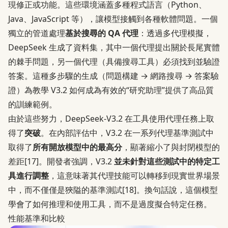
現修正或功能。這些環境涵蓋多種程式語言（Python、
Java、JavaScript 等），讓模型接觸到各種軟體問題。一個
獨立的管道處理
基於搜尋的 QA 代理
：透過多代理模擬，
DeepSeek 生成了資料集，其中一個代理提出關於長尾實體
的棘手問題，另一個代理（具備搜尋工具）必須找到並驗證
答案。這種多步驟的生成（問題構建 → 網路搜尋 → 答案驗
證）為教學 V3.2 如何成為有效的“研究助理”提供了高品質
的訓練範例。
由於這些努力，DeepSeek-V3.2 在工具使用代理任務上取
得了
突破
。在內部評估中，V3.2 在一系列代理基準測試中
取得了
所有開放模型中的最高分
，顯著縮小了與封閉模型的
差距
[17]
。開發者強調，V3.2
並未針對這些測試中的特定工
具進行調整
，這意味著其代理技能可以轉移到現實世界場景
中，而不僅僅是狹隘的基準測試
[18]
。換句話說，這個模型
學會了如何推理和使用工具，而不是過度擬合特定任務。
性能基準和比較