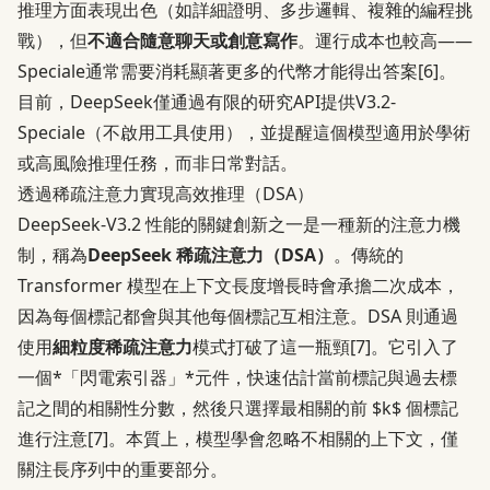
推理方面表現出色（如詳細證明、多步邏輯、複雜的編程挑
戰），但
不適合隨意聊天或創意寫作
。運行成本也較高——
Speciale通常需要消耗顯著更多的代幣才能得出答案
[6]
。
目前，DeepSeek僅通過有限的研究API提供V3.2-
Speciale（不啟用工具使用），並提醒這個模型適用於學術
或高風險推理任務，而非日常對話。
透過稀疏注意力實現高效推理（DSA）
DeepSeek-V3.2 性能的關鍵創新之一是一種新的注意力機
制，稱為
DeepSeek 稀疏注意力（DSA）
。傳統的
Transformer 模型在上下文長度增長時會承擔二次成本，
因為每個標記都會與其他每個標記互相注意。DSA 則通過
使用
細粒度稀疏注意力
模式打破了這一瓶頸
[7]
。它引入了
一個*「閃電索引器」*元件，快速估計當前標記與過去標
記之間的相關性分數，然後只選擇最相關的前 $k$ 個標記
進行注意
[7]
。本質上，模型學會忽略不相關的上下文，僅
關注長序列中的重要部分。