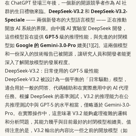
在 ChatGPT 登場三年後，一個新的開源競爭者作為 AI 社
群的生日禮物來臨。
DeepSeek-V3.2
和
DeepSeek-V3.2-
Speciale
—— 兩個新發布的大型語言模型 —— 正在推動
開放 AI 系統的界限。由中國 AI 實驗室 DeepSeek 開發，
這些模型旨在提供
GPT-5
級的推理性能，與先進的封閉模
型如
Google 的 Gemini-3.0-Pro
媲美
[1]
[2]
。這兩個模型
和一份深入的技術報告已被開源，讓研究人員和開發者能更
深入了解開放模型的發展程度。
DeepSeek-V3.2：日常使用的 GPT-5 級性能
DeepSeek-V3.2 被設計為一個平衡的「日常驅動」模型，
適合用於一般的問答、代碼輔助和在實際應用中的 AI 代理
任務。根據 DeepSeek 的基準測試，V3.2 的推理能力在公
共推理測試中與 GPT-5 的水平相當，僅略遜於 Gemini-3.0-
Pro。在實際操作中，這意味著 V3.2 能夠處理複雜的邏輯
和分析問題，其能力幾乎與目前最好的封閉模型相媲美。值
得注意的是，V3.2 輸出的內容比一些之前的開放模型（如