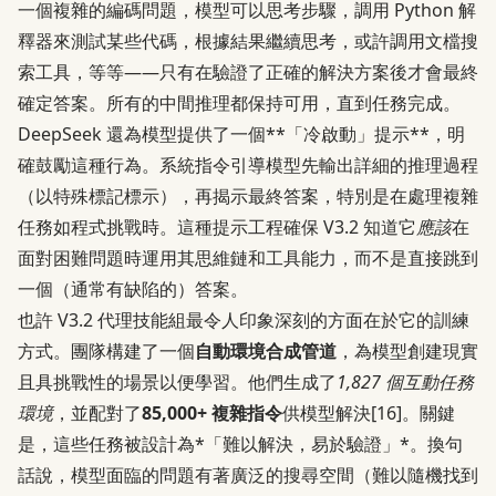
一個複雜的編碼問題，模型可以思考步驟，調用 Python 解
釋器來測試某些代碼，根據結果繼續思考，或許調用文檔搜
索工具，等等——只有在驗證了正確的解決方案後才會最終
確定答案。所有的中間推理都保持可用，直到任務完成。
DeepSeek 還為模型提供了一個**「冷啟動」提示**，明
確鼓勵這種行為。系統指令引導模型先輸出詳細的推理過程
（以特殊標記標示），再揭示最終答案，特別是在處理複雜
任務如程式挑戰時。這種提示工程確保 V3.2 知道它
應該
在
面對困難問題時運用其思維鏈和工具能力，而不是直接跳到
一個（通常有缺陷的）答案。
也許 V3.2 代理技能組最令人印象深刻的方面在於它的訓練
方式。團隊構建了一個
自動環境合成管道
，為模型創建現實
且具挑戰性的場景以便學習。他們生成了
1,827 個互動任務
環境
，並配對了
85,000+ 複雜指令
供模型解決
[16]
。關鍵
是，這些任務被設計為*「難以解決，易於驗證」*。換句
話說，模型面臨的問題有著廣泛的搜尋空間（難以隨機找到