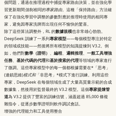
個問題，通過在推理過程中捕捉專家路由決策，並在強化學
習更新期間
強制相同的專家路由
。這種「保持路由」方法確
保了在強化學習中調整的參數對應於推理時使用的相同專
家，避免因專家洗牌而出現任何不愉快的驚喜。
除了這些算法調整外，RL 的
數據規模
也非常雄心勃勃。
DeepSeek 訓練了一系列
專家模型
——每個模型專注於特定
的領域或技能——然後將所有模型的知識提煉到 V3.2。例
如，他們對
數學（證明）
、
編程
、
邏輯推理
、
一般工具增強
任務
、
基於代碼的代理
和
基於搜索的代理
等領域的專家進行
了微調。這些專家模型中的每一個都根據需要在*「思考」
(連鎖思維)
模式和
「非思考」*模式下進行訓練。利用這些
專家，DeepSeek 在每個領域生成了大量高質量示範的合成
數據集，然後用於監督最終的 V3.2 模型。這個
專家提煉管
道
為 V3.2 提供了豐富的訓練信號，涵蓋超過 85,000 條複
雜指令，從逐步數學證明到軟件調試會話。
增強的代理能力和工具使用整合