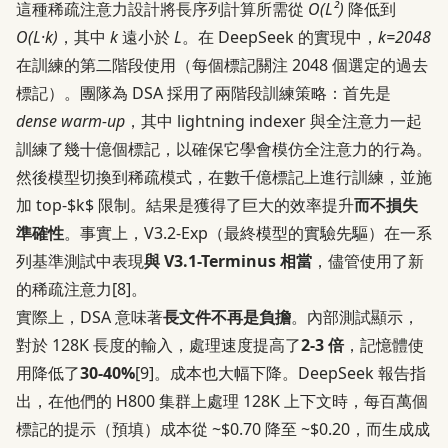
這種稀疏注意力設計將長序列計算所需從
O(L²)
降低到
O(L·k)
，其中
k
遠小於
L
。在 DeepSeek 的實現中，
k=2048
在訓練的第二階段使用（每個標記關注 2048 個選定的過去
標記）。團隊為 DSA 採用了兩階段訓練策略：首先是
dense warm-up
，其中 lightning indexer 與全注意力一起
訓練了幾十億個標記，以確保它學會模仿全注意力的行為。
然後模型切換到稀疏模式，在數千億標記上進行訓練，並施
加 top-$k$ 限制。結果是獲得了巨大的效率提升
而不損失
準確性
。事實上，V3.2-Exp（最終模型的實驗先驅）在一系
列基準測試中表現
與 V3.1-Terminus 相當
，儘管使用了新
的稀疏注意力
[8]
。
實際上，DSA 意味著
長文件不再是負擔
。內部測試顯示，
對於 128K 長度的輸入，處理速度提高了
2-3 倍
，記憶體使
用降低了
30-40%
[9]
。成本也大幅下降。DeepSeek 報告指
出，在他們的 H800 集群上處理 128K 上下文時，每百萬個
標記的提示（預填）成本從 ~$0.70 降至 ~$0.20，而生成成