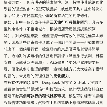
解決方案），但有明確的驗證標準。這一特性使其成為強化
學習的理想對象：模型可以嘗試（或使用工具）提出解決方
案，然後迅速驗證其是否滿足所有給定的約束條件。
例如，其中一個合成任務是
三天旅行行程規劃
問題，具有多
重約束條件（不重複城市，根據酒店費用動態調整預算
等）。對於模型來說，僅僅
猜測
一個有效的行程是極其困難
的，因為這些約束條件形成了一個組合問題——但如果模型
想出了一個候選行程，檢查所有約束是否滿足就變得簡單
了。通過對許多這樣的任務進行訓練（涵蓋旅行規劃、日程
安排、邏輯謎題等領域），V3.2學會了更好地處理需要搜
尋、優化或多步推理的問題。這種訓練方式大大提高了模型
對新的、未見過的代理任務的
泛化能力
。
在程式代理的領域中，DeepSeek 探索了 GitHub，挖掘了
數百萬個實際問題討論串和拉取請求。他們從這些資料自動
構建了數萬個
可執行的程式挑戰環境
。模型可以練習閱讀錯
誤報告或功能請求，然後在工具的幫助下導航程式碼庫以實