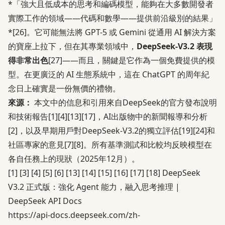
*「強大且低成本的思考和編碼模型，能夠在大多數開發者
實際工作的領域——代碼和數學——提供前沿級別的結果」
*
[26]
。它可能無法將 GPT-5 或 Gemini 從通用 AI 解決方案
的寶座上拉下，但在其專業領域中，
DeepSeek-V3.2 表現
得非常出色
[27]
——而且，關鍵是它作為一個免費提供的模
型。在更廣泛的 AI 生態系統中，這在 ChatGPT 的周年紀
念日上確實是一份無價的禮物。
來源：
本文中的信息和引用來自DeepSeek的官方發布說明
和技術報告
[1]
[4]
[13]
[17]
，AI出版物中的新聞報導和分析
[2]
，以及早期用戶對DeepSeek-V3.2的獨立評估
[19]
[24]
和
社區專家的意見
[7]
[8]
。所有基準測試和比較均反映模型在
各自任務上的現狀（2025年12月）。
[1]
[3]
[4]
[5]
[6]
[13]
[14]
[15]
[16]
[17]
[18]
DeepSeek
V3.2 正式版：強化 Agent 能力，融入思考推理 |
DeepSeek API Docs
https://api-docs.deepseek.com/zh-