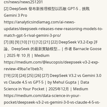
cn/news/news251201
[2]
DeepSeek 發布新推理模型以匹敵 GPT-5，挑戰
Gemini 3 Pro
https://analyticsindiamag.com/ai-news-
updates/deepseek-releases-new-reasoning-models-to-
match-gpt-5-rival-gemini-3-pro/
[7]
[8]
[9]
[10]
[11]
[12]
[21]
[22]
DeepSeek V3.2-Exp 評
論。DeepSeek 的最新實驗模型… | 作者 Barnacle Goose
| 2025 年 10 月 | Medium
https://medium.com/@leucopsis/deepseek-v3-2-exp-
review-49ba1e1beb7c
[19]
[23]
[24]
[25]
[26]
[27]
DeepSeek V3.2 vs Gemini 3.0
vs Claude 4.5 vs GPT-5 | by Mehul Gupta | Data
Science in Your Pocket | 2025年12月 | Medium
https://medium.com/data-science-in-your-
pocket/deepseek-v3-2-vs-gemini-3-0-vs-claude-4-5-vs-