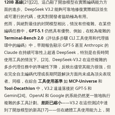
120B 基線
[21]
[22]
。這凸顯了開放模型在實際編碼能力方
面的進步。DeepSeek V3.2 能夠可靠地修復實際錯誤並生
成可運行的代碼，使其對開發者協助極為有用。
然而，與絕對最佳的封閉模型相比，情況有些複雜。在某些
編碼任務中，
GPT-5.1
仍然具有優勢。例如，在較為複雜的
Terminal-Bench 2.0
（評估多步驟 CLI 工具使用和代理循
環中的編碼）中，早期報告顯示 GPT-5 甚至 Anthropic 的
Claude 在持續可靠性上超過 DeepSeek，特別是在長時間
使用工具的情況下。
[23]
。DeepSeek-V3.2 在這些複雜的
多步代理任務中的準確性下降，反映出儘管其能力很強，但
在完全自主編碼代理或長期問題解決方面尚未成為頂尖表現
者。同樣，在綜合
工具使用基準
如
MCP-Universe
和
Tool-Decathlon
中，V3.2 遠遠落後於 GPT-5 和
Gemini
[24]
。OpenAI 和 Google 的系統仍然更一致地執行
複雜的多工具計劃。
差距已縮小
——V3.2 在這些測試中達
到了開放模型的新高
[17]
——但在總體工具使用能力上，開