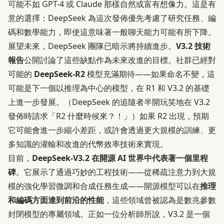
可能不如 GPT-4 或 Claude 那樣自然或富有想像力。這是有
意的選擇：DeepSeek 為這次發佈優先考慮了研究任務、編
碼和數學能力，即使這意味著一般聊天能力可能有所下降。
展望未來，DeepSeek 團隊已暗示將持續進步。
V3.2 技術
報告
公開討論了這些缺點作為未來改進的目標。社群已經對
可能的
DeepSeek-R2
模型充滿期待——如果命名不變，這
可能是下一個以推理為中心的模型，在 R1 和 V3.2 的基礎
上進一步發展。（DeepSeek 的追隨者半開玩笑地在 V3.2
發佈時請求「R2 什麼時候來？！」）如果 R2 出現，預期
它可能會進一步縮小差距，或許會透過更大規模的訓練、更
多知識的灌輸和改進的代幣效率技術來實現。
目前，
DeepSeek-V3.2 在開源 AI 世界中代表著一個里程
碑
。它展示了通過巧妙的工程技術——從稀疏注意力到大規
模的強化學習微調和合成任務生成——開源模型可以在
推理
和編碼方面達到前沿的性能
，這些領域曾被認為是數兆參數
封閉模型的專屬領域。正如一位分析師所說，V3.2 是一個