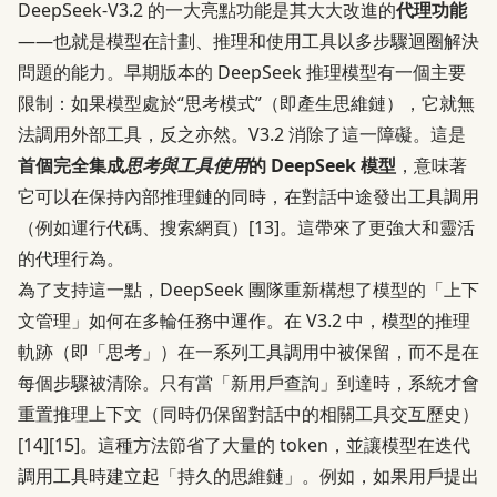
DeepSeek-V3.2 的一大亮點功能是其大大改進的
代理功能
——也就是模型在計劃、推理和使用工具以多步驟迴圈解決
問題的能力。早期版本的 DeepSeek 推理模型有一個主要
限制：如果模型處於“思考模式”（即產生思維鏈），它就無
法調用外部工具，反之亦然。V3.2 消除了這一障礙。這是
首個完全集成
思考與工具使用
的 DeepSeek 模型
，意味著
它可以在保持內部推理鏈的同時，在對話中途發出工具調用
（例如運行代碼、搜索網頁）
[13]
。這帶來了更強大和靈活
的代理行為。
為了支持這一點，DeepSeek 團隊重新構想了模型的「上下
文管理」如何在多輪任務中運作。在 V3.2 中，模型的推理
軌跡（即「思考」）在一系列工具調用中被保留，而不是在
每個步驟被清除。只有當「新用戶查詢」到達時，系統才會
重置推理上下文（同時仍保留對話中的相關工具交互歷史）
[14]
[15]
。這種方法節省了大量的 token，並讓模型在迭代
調用工具時建立起「持久的思維鏈」。例如，如果用戶提出