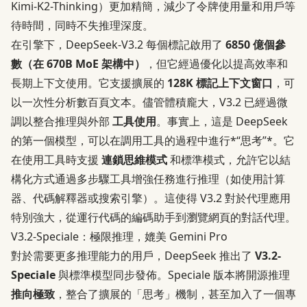
Kimi-K2-Thinking）更加精簡，減少了令牌使用量和用戶等
待時間，同時不失推理深度。
在引擎下，DeepSeek-V3.2 每個標記啟用了
6850 億個參
數（在 670B MoE 架構中）
，但它經過優化以提高效率和
長期上下文使用。它支援擴展的
128K 標記上下文窗口
，可
以一次性分析數百頁文本。儘管體積龐大，V3.2 已經過微
調以整合推理與外部
工具使用
。事實上，這是 DeepSeek
的第一個模型，可以在調用工具的過程中進行*“思考”*。它
在使用工具時支援
連鎖思維模式
和標準模式，允許它以結
構化方式通過多步驟工具增強任務進行推理（如使用計算
器、代碼解釋器或搜索引擎）。這使得 V3.2 對於代理應用
特別強大，從運行代碼的編碼助手到瀏覽網頁的對話代理。
V3.2-Speciale：極限推理，媲美 Gemini Pro
對於需要更多推理能力的用戶，DeepSeek 推出了
V3.2-
Speciale
與標準模型同步發佈。Speciale 版本將開源推理
推向極致
，整合了擴展的「思考」機制，甚至加入了一個專