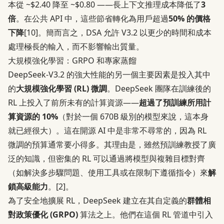
本從 ~$2.40 降至 ~$0.80 ——長上下文推理成本降低了
3
倍
。在公共 API 中，這些節省轉化為用戶超過
50% 的價格
下降
[10]
。簡而言之，DSA 允許 V3.2 以更少的時間和成本
處理極長的輸入，而不影響輸出質量。
大規模強化學習：GRPO 和專家蒸餾
DeepSeek-V3.2 的強大性能的另一個主要因素是投入其中
的
大規模強化學習 (RL) 微調
。DeepSeek 團隊在訓練後的
RL 上投入了前所未有的計算資源——
超過了預訓練所用計
算資源的 10%
（對於一個 670B 級別的模型來說，這本身
就已經很大）。這在開源 AI 中是非常不尋常的，因為 RL
微調的預算通常要小得多。其理由是，雖然預訓練教授了廣
泛的知識，但密集的 RL 可以通過將模型與複雜目標對齊
（如解決多步驟問題、使用工具或在限制下遵循指令）來
解
鎖高級能力
。
[2]
。
為了安全地擴展 RL，DeepSeek 建立在其自定義的
群體相
對政策優化 (GRPO)
算法之上。他們在這個 RL 管道中引入