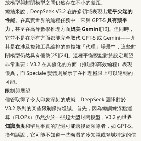
放模型與封閉模型之間仍然存在不小的差距。
總結來說，DeepSeek-V3.2 在許多領域表現出
近乎尖端的
性能
。在真實世界的編程任務中，它與 GPT-5
具有競爭
力
，甚至在高等數學推理方面
媲美 Gemini
[19]
。但同時，
它並不是在所有方面都能完全取代 GPT-5 或 Gemini——尤
其是在涉及複雜工具編排的超複雜「代理」場景中，這些封
閉模型仍然具有優勢
[25]
[24]
。這種平衡觀點對於設定期望
非常重要：V3.2 在其優化的方面（推理和高效編程）表現
優異，而 Speciale 變體則展示了在推理極限上可以達到的
可能。
限制與展望
儘管取得了令人印象深刻的成就，DeepSeek 團隊對於
V3.2 系列的某些
限制
保持坦誠。首先，因為總訓練浮點運
算（FLOPs）仍然少於一些超大型封閉模型，V3.2 的
世界
知識廣度
和罕見事實的記憶可能落後於領導者，如 GPT-5。
換句話說，它可能不知道一些晦澀的冷知識或領域特定的信