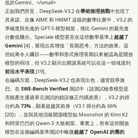
低於Gemini。</small>
正如我們所見，DeepSeek-V3.2 在
學術推理挑戰
中兌現了
其承諾。在像 AIME 和 HMMT 這樣的數學比賽中，V3.2 的
準確度與先進的 GPT-5 模型相當，僅比 Gemini 的最先進
分數低幾分。Speciale 模型甚至在這些數學基準上
超越了
Gemini
[4]
，展現出其增強「長期思考」方法的效果。這
些結果令人矚目——數學和形式推理長期以來被認為是開放
模型的弱項，但 V3.2 顯示出開源系統可以在這一領域達到
前沿水平表現
[19]
。
在編碼方面，DeepSeek-V3.2 也表現出色，儘管競爭激
烈。在
SWE-Bench Verified
測試中（該測試檢查模型是
否能產生通過單元測試的錯誤修正代碼差異），V3.2 的得
分約為
73%
，顯著超越其前身（V3.1 得分約為 66%
[20]
），並與其他頂級開源模型如 Moonshot 的 Kimi K2
和阿里巴巴的 Qwen-3 大致相當。事實上，所有這些開放
模型在這個編碼基準測試中略微
超越了 OpenAI 的舊的