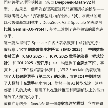
門的數學定理證明模組（來自
DeepSeek-Math-V2
模
型）。結果是一個專為處理高度複雜問題而調校的模型——
開發者稱之為*「探索模型能力的邊界」*
[4]
。在嚴格的邏
輯和數學基準測試中，DeepSeek-V3.2-Speciale 的表現
可
比擬 Gemini-3.0-Pro
[4]
，基本上達到了這些領域的最先進
水平。
這一說法得到了 Speciale 在各大著名競賽中成就的支持：
據報導，它在
國際數學奧林匹克（IMO 2025）
、
中國數學
奧林匹克（CMO 2025）
、
ICPC 2025 世界總決賽（程式設
計）
和
IOI 2025（資訊學）
中，均達到了
金牌水平
[5]
。事
實上，在 ICPC 程式設計比賽中，V3.2-Speciale 的表現達
到了
人類銀牌選手（第二名）
的水準，而在 IOI 中則達到
了
人類前十名選手
的水準
[5]
。對於一個 AI 模型來說，這些
都是非凡的成就，展現了其在邏輯推理和問題解決上的能力
達到了人類頂尖水平。
值得注意的是，
Speciale
是一個
專家專注的模型
。它在長篇