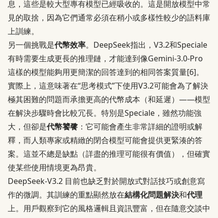
息，這些是較大型專有模型已經吸收的。這是開放模型中常
見的取捨，因為它們通常必須在稍小或多樣性較少的語料庫
上訓練。
另一個挑戰是
代幣效率
。DeepSeek指出，V3.2和Speciale
有時需要生成更長的推理鏈，才能達到像Gemini-3.0-Pro
這樣的模型能夠用更簡潔的回答達到的相同答案質量
[6]
。
實際上，這意味著在“思考模式”下使用V3.2可能會為了解決
極其困難的問題而承擔更高的代幣成本（和延遲）——模型
在解決步驟時會比較冗長。特別是Speciale，雖然功能強
大，但卻是
代幣饕餮
：它可能會產生非常詳細的證明或解
釋，而人類專家或精緻的閉合模型可能會提供更緊湊的答
案。這並不總是缺點（詳盡的推理可能很有價值），但確實
使某些使用情境更為昂貴。
DeepSeek-V3.2 目前也缺乏對於開放式對話技巧或創意寫
作的微調。其訓練的重點顯然放在
結構化問題解決
和
代理
上。用戶觀察到它的風格邏輯且資訊豐富，但在隨意交談中