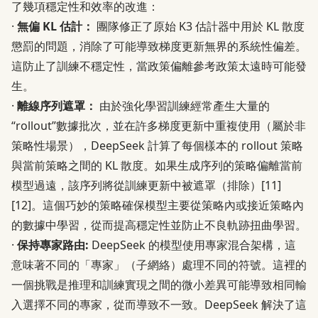
了幾項穩定性和效率的改進：
·
無偏 KL 估計：
團隊修正了原始 K3 估計器中用於 KL 散度
懲罰的問題，消除了可能導致梯度更新無界的系統性偏差。
這防止了訓練不穩定性，當政策偏離參考政策太遠時可能發
生。
·
離線序列遮罩：
由於強化學習訓練經常產生大量的
“rollout”數據批次，並在許多梯度更新中重複使用（屬於非
策略性場景），DeepSeek 計算了每個樣本的 rollout 策略
與當前策略之間的 KL 散度。如果生成序列的策略偏離當前
模型過遠，該序列將從訓練更新中被遮罩（排除）
[11]
[12]
。這個巧妙的策略確保模型主要從策略內或接近策略內
的數據中學習，從而提高穩定性並防止不良軌跡扭曲學習。
·
保持專家路由:
DeepSeek 的模型使用專家混合架構，這
意味著不同的「專家」（子網絡）處理不同的符號。這裡的
一個挑戰是推理和訓練實現之間的微小差異可能導致相同輸
入選擇不同的專家，從而導致不一致。DeepSeek 解決了這