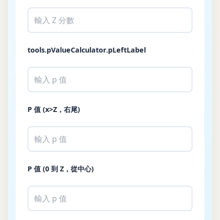
tools.pValueCalculator.pLeftLabel
P 值 (x>Z，右尾)
P 值 (0 到 Z，從中心)