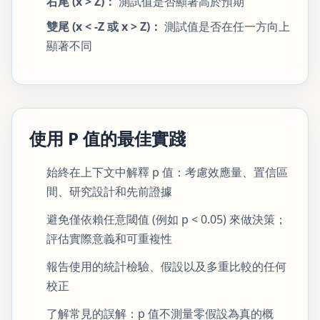
右尾 (x > Z)：
測試值是否顯著高於預期
雙尾 (x < -Z 或 x > Z)：
測試值是否在任一方向上
顯著不同
使用 P 值的最佳實踐
始終在上下文中解釋 p 值：考慮效應量、置信區
間、研究設計和先前證據
避免僅依賴任意閾值 (例如 p < 0.05) 來做決策；
評估實際意義和可重複性
報告使用的統計檢驗、假設以及多重比較的任何
校正
了解常見的誤解：p 值不測量零假設為真的概