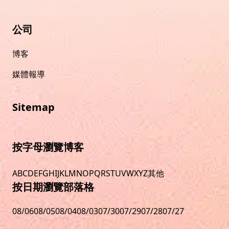
公司
博客
媒體報導
Sitemap
按字母瀏覽博客
A
B
C
D
E
F
G
H
I
J
K
L
M
N
O
P
Q
R
S
T
U
V
W
X
Y
Z
其他
按日期瀏覽部落格
08/06
08/05
08/04
08/03
07/30
07/29
07/28
07/27